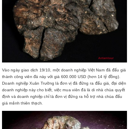
Vào ngày giao dịch 19/10, một doanh nghiệp Việt Nam đã đấu giá
thành công viên đá này với giá 600.000 USD (hơn 14 tỷ đồng).
Doanh nghiệp Xuân Trường là đơn vị đã đứng ra đấu giá, đại diện
doanh nghiệp này cho biết, việc mua viên đá là di nhà chùa quyết
định và doanh nghiệp chỉ là đơn vị đứng ra hỗ trợ nhà chùa đấu
giá mảnh thiên thạch.