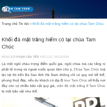
Toggle
navigation
Trang chủ
Tin tức
Khối đá mặt trăng hiếm có tại chùa Tam Chúc
Khối đá mặt trăng hiếm có tại chùa Tam
Chúc
ĐĂNG BỞI
PHẠM VĂN TIẾN
VÀO LÚC 16/12/2019
Là một ngôi chàu trọng điểm quốc gia, ngôi chùa mà các tăng ni
phật tử trong và ngoài nước quan tâm chú ý,
Chùa Tam Chúc
toạ
lạc tại thị trấn Ba Sao tỉnh Hà Nam không chỉ có quy mô bề thế,
phong thuỷ đẹp, nếu du khách có dịp đi
tour Tam Chúc
sẽ thấy nơi
đây còn có nhiều bảo vật quý giá,
viên đá mặt trăng ở Tam Chúc
là một bảo vật như thế.