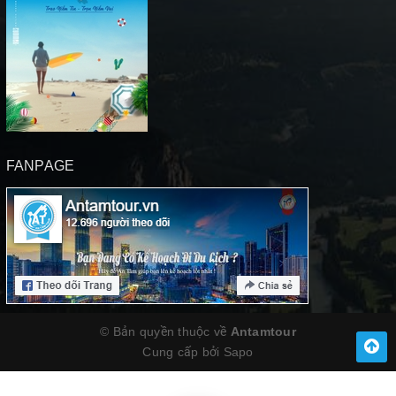
FANPAGE
© Bản quyền thuộc về
Antamtour
Cung cấp bởi
Sapo