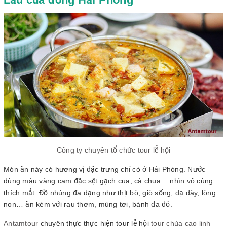
Công ty chuyên tổ chức tour lễ hội
Món ăn này có hương vị đặc trưng chỉ có ở Hải Phòng. Nước
dùng màu vàng cam đặc sệt gạch cua, cà chua… nhìn vô cùng
thích mắt. Đồ nhúng đa dạng như thịt bò, giò sống, dạ dày, lòng
non… ăn kèm với rau thơm, mùng tơi, bánh đa đỏ.
Antamtour
chuyên thực thực hiện tour lễ hội
tour chùa cao linh