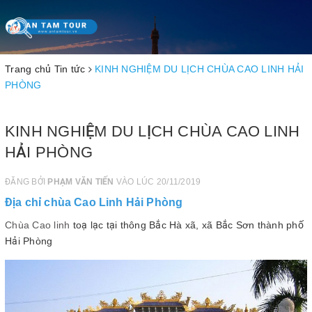
Toggle
navigation
Trang chủ
Tin tức
KINH NGHIỆM DU LỊCH CHÙA CAO LINH HẢI
PHÒNG
KINH NGHIỆM DU LỊCH CHÙA CAO LINH
HẢI PHÒNG
ĐĂNG BỞI
PHẠM VĂN TIẾN
VÀO LÚC 20/11/2019
Địa chỉ chùa Cao Linh Hải Phòng
Chùa Cao linh
toạ lạc tại thông Bắc Hà xã, xã Bắc Sơn thành phố
Hải Phòng