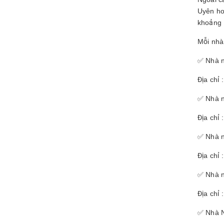
Uyên hoặ
khoảng 
Mỗi nhà
✅ Nhà n
Địa chỉ
✅ Nhà n
Địa chỉ
✅ Nhà n
Địa chỉ
✅ Nhà n
Địa chỉ
✅ Nhà 