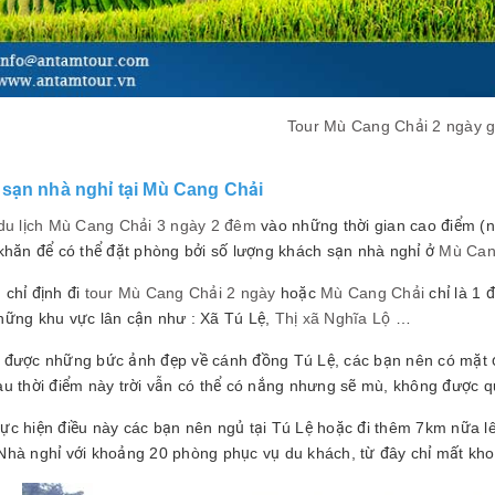
Tour Mù Cang Chải 2 ngày gi
sạn nhà nghỉ tại Mù Cang Chải
du lịch Mù Cang Chải 3 ngày 2 đêm
vào những thời gian cao điểm (
 khăn để có thể đặt phòng bởi số lượng khách sạn nhà nghỉ ở
Mù Can
 chỉ định đi
tour Mù Cang Chải 2 ngày
hoặc
Mù Cang Chải
chỉ là 1 
hững khu vực lân cận như : Xã Tú Lệ,
Thị xã Nghĩa Lộ
…
 được những bức ảnh đẹp về cánh đồng Tú Lệ, các bạn nên có mặt 
au thời điểm này trời vẫn có thể có nắng nhưng sẽ mù, không được q
ực hiện điều này các bạn nên ngủ tại Tú Lệ hoặc đi thêm 7km nữa 
Nhà nghỉ với khoảng 20 phòng phục vụ du khách, từ đây chỉ mất khoả