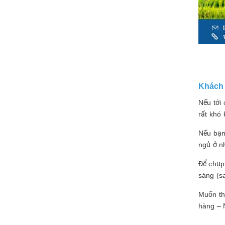
Khách 
Nếu tới
rất khó
Nếu bạn
ngủ ở n
Để chụp
sáng (s
Muốn th
hàng – 