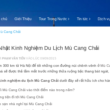
 chủ
Giới Thiệu
Tour Trong Nước
Tin tức
Dịch v
Mù Cang Chải
Nhật Kinh Nghiệm Du Lịch Mù Cang Chải
ỞI
PHẠM VĂN TIẾN
VÀO LÚC 09/09/2015
n 300 km từ Hà Nội để tới những con đường núi chênh vênh ở
Mù C
á sẽ được thả tầm mắt trước những thửa ruộng bậc thang bát ngát
kinh nghiệm du lịch Mù Cang Chải
dưới đây sẽ rất hữu ích cho hà
i Mù Cang Chải vào thời điểm nào trong năm?
g tiện đi tới Mù Cang Chải
 sạn nhà nghỉ tại Mù Cang Chải