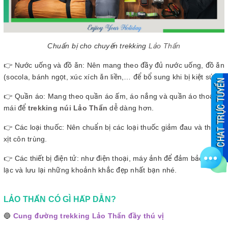
Chuẩn bị cho chuyến trekking
Lảo Thẩn
👉 Nước uống và đồ ăn: Nên mang theo đầy đủ nước uống, đồ ăn
(socola, bánh ngọt, xúc xích ăn liền,… để bổ sung khi bị kiệt sức).
👉 Quần áo: Mang theo quần áo ấm, áo nắng và quần áo thoải
mái để
trekking núi Lảo Thẩn
dễ dàng hơn.
👉 Các loại thuốc: Nên chuẩn bị các loại thuốc giảm đau và thuốc
xịt côn trùng.
👉 Các thiết bị điện tử: như điện thoại, máy ảnh để đảm bảo liên
lạc và lưu lại những khoảnh khắc đẹp nhất bạn nhé.
LẢO THẨN CÓ GÌ HẤP DẪN?
🔵
Cung đường trekking Lảo Thẩn đầy thú vị