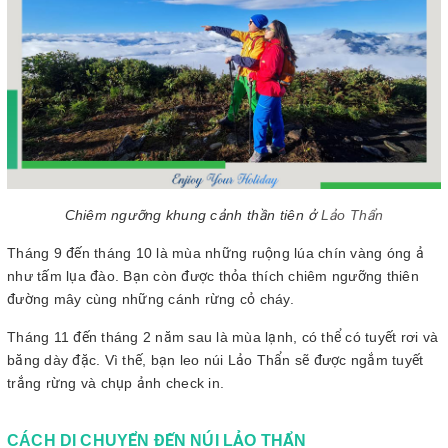
Chiêm ngưỡng khung cảnh thần tiên ở
Lảo Thẩn
Tháng 9 đến tháng 10 là mùa những ruộng lúa chín vàng óng ả
như tấm lụa đào. Bạn còn được thỏa thích chiêm ngưỡng thiên
đường mây cùng những cánh rừng cỏ cháy.
Tháng 11 đến tháng 2 năm sau là mùa lạnh, có thể có tuyết rơi và
băng dày đặc. Vì thế, bạn leo núi Lảo Thẩn sẽ được ngắm tuyết
trắng rừng và chụp ảnh check in.
CÁCH DI CHUYỂN ĐẾN NÚI LẢO THẨN