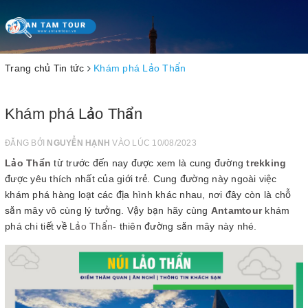
Toggle
navigation
Trang chủ
Tin tức
Khám phá Lảo Thẩn
Khám phá Lảo Thẩn
ĐĂNG BỞI
NGUYỄN HẠNH
VÀO LÚC 10/08/2023
Lảo Thẩn
từ trước đến nay được xem là cung đường
trekking
được yêu thích nhất của giới trẻ. Cung đường này ngoài việc
khám phá hàng loạt các địa hình khác nhau, nơi đây còn là chỗ
săn mây vô cùng lý tưởng. Vậy bạn hãy cùng
Antamtour
khám
phá chi tiết về
Lảo Thẩn
- thiên đường săn mây này nhé.