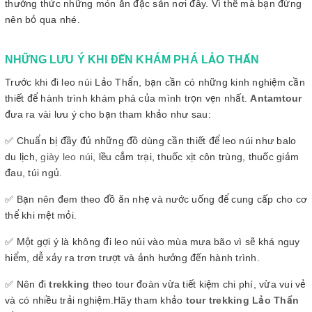
thưởng thức những món ăn đặc sản nơi đây. Vì thế mà bạn đừng
nên bỏ qua nhé.
NHỮNG LƯU Ý KHI ĐẾN KHÁM PHÁ LẢO THẨN
Trước khi đi leo núi Lảo Thẩn, bạn cần có những kinh nghiệm cần
thiết để hành trình khám phá của mình trọn vẹn nhất.
Antamtour
đưa ra vài lưu ý cho bạn tham khảo như sau:
✅ Chuẩn bị đầy đủ những đồ dùng cần thiết để leo núi như balo
du lịch,
giày leo núi
, lều cắm trại, thuốc xịt côn trùng, thuốc giảm
đau, túi ngủ.
✅ Bạn nên đem theo đồ ăn nhẹ và nước uống để cung cấp cho cơ
thể khi mệt mỏi.
✅ Một gợi ý là không đi leo núi vào mùa mưa bão vì sẽ khá nguy
hiểm, dễ xảy ra trơn trượt và ảnh hưởng đến hành trình.
✅ Nên đi
trekking
theo tour đoàn vừa tiết kiệm chi phí, vừa vui vẻ
và có nhiều trải nghiệm.Hãy tham khảo
tour trekking Lảo Thẩn