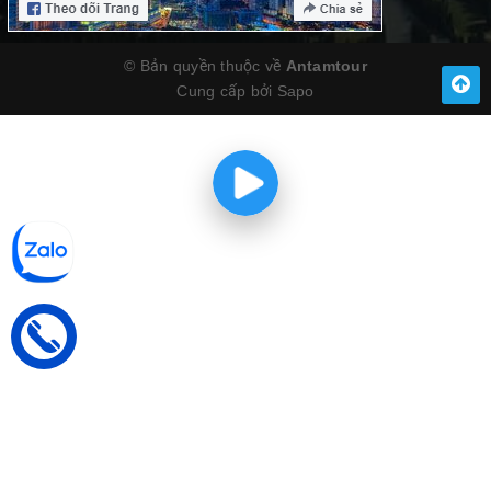
© Bản quyền thuộc về
Antamtour
Cung cấp bởi
Sapo