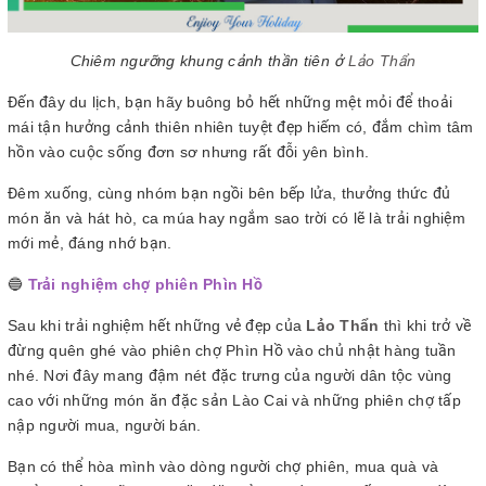
Chiêm ngưỡng khung cảnh thần tiên ở
Lảo Thẩn
Đến đây du lịch, bạn hãy buông bỏ hết những mệt mỏi để thoải
mái tận hưởng cảnh thiên nhiên tuyệt đẹp hiếm có, đắm chìm tâm
hồn vào cuộc sống đơn sơ nhưng rất đỗi yên bình.
Đêm xuống, cùng nhóm bạn ngồi bên bếp lửa, thưởng thức đủ
món ăn và hát hò, ca múa hay ngắm sao trời có lẽ là trải nghiệm
mới mẻ, đáng nhớ bạn.
🔵
Trải nghiệm chợ phiên Phìn Hồ
Sau khi trải nghiệm hết những vẻ đẹp của
Lảo Thẩn
thì khi trở về
đừng quên ghé vào phiên chợ Phìn Hồ vào chủ nhật hàng tuần
nhé. Nơi đây mang đậm nét đặc trưng của người dân tộc vùng
cao với những món ăn đặc sản Lào Cai và những phiên chợ tấp
nập người mua, người bán.
Bạn có thể hòa mình vào dòng người chợ phiên, mua quà và