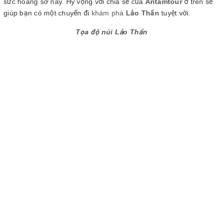
sức hoang sơ này. Hy vọng với chia sẻ của
Antamtour
ở trên sẽ
giúp bạn có một chuyến đi
khám phá
Lảo Thẩn
tuyệt vời.
Tọa độ núi Lảo Thẩn