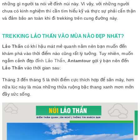
những gì người ta nói về đỉnh núi này. Vì vậy, với những người
chưa có kinh nghiệm thì cần tìm hiểu kỹ và thực sự phải cẩn thận
và đảm bảo an toàn khi đi trekking trên cung đường này.
TREKKING LẢO THẨN VÀO MÙA NÀO ĐẸP NHẤT?
Lảo Thẩn
có khí hậu mát mẻ quanh năm nên bạn muốn đến
khám phá vào thời điểm nào cũng rất lý tưởng. Tuy nhiên, muốn
ngắm cảnh đẹp
đỉnh Lảo Thẩn
,
Antamtour
gợi ý bạn nên đến
Lảo Thẩn
vào thời gian sau:
Tháng 3 đến tháng 5 là thời điểm cực thích hợp để săn mây, hơn
nữa lúc này là mùa những thửa ruộng bậc thang xanh mơn mởn
đầy sức sống.