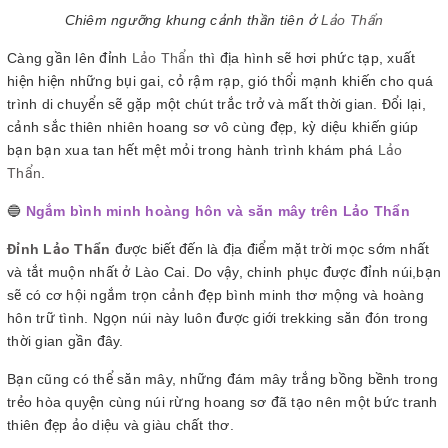
Chiêm ngưỡng khung cảnh thần tiên ở
Lảo Thẩn
Càng gần lên đỉnh
Lảo Thẩn
thì địa hình sẽ hơi phức tạp, xuất
hiện hiện những bụi gai, cỏ rậm rạp, gió thổi mạnh khiến cho quá
trình di chuyển sẽ gặp một chút trắc trở và mất thời gian. Đổi lại,
cảnh sắc thiên nhiên hoang sơ vô cùng đẹp, kỳ diệu khiến giúp
bạn bạn xua tan hết mệt mỏi trong hành trình khám phá
Lảo
Thẩn
.
🔵
Ngắm bình minh hoàng hôn và săn mây trên Lảo Thẩn
Đỉnh Lảo Thẩn
được biết đến là địa điểm mặt trời mọc sớm nhất
và tắt muộn nhất ở Lào Cai. Do vậy, chinh phục được đỉnh núi,bạn
sẽ có cơ hội ngắm trọn cảnh đẹp bình minh thơ mộng và hoàng
hôn trữ tình. Ngọn núi này luôn được giới trekking săn đón trong
thời gian gần đây.
Bạn cũng có thể săn mây, những đám mây trắng bồng bềnh trong
trẻo hòa quyện cùng núi rừng hoang sơ đã tạo nên một bức tranh
thiên đẹp ảo diệu và giàu chất thơ.