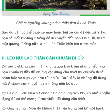
Chiêm ngưỡng khung cảnh thần tiên ở
Lảo Thẩn
Sau đó bạn có thể thuê xe máy hoặc bắt xe ôm để đến xã Y Tý,
bạn sẽ mất khoảng 3 tiếng để di chuyển đến bản Phìn Hồ, thêm
một quãng đường nữa là
núi Lảo Thẩn
hiện lên trước mắt.
ĐI LEO NÚI LẢO THẨN CẦN CHUẨN BỊ GÌ?
Dù việc
trekking Lảo Thẩn
không quá khó khăn nhưng nếu như
bạn chuẩn bị đầy đủ những vật dụng cần thiết thì chuyến đi sẽ
hoàn hảo và trọn vẹn hơn rất nhiều. Dưới đây là những đồ dùng
mà
Antamtour
khuyên bạn không nên bỏ qua:
👉 Balo du lịch: Nên sử dụng balo có dung tích lớn, có nhiều ngăn
đựng để có thể mang được nhiều đồ dùng cần thiết.
👉
Giày leo núi
: Món đồ không thể thiếu trong bất kỳ một hành