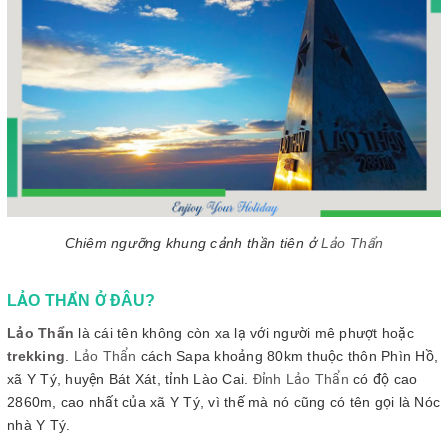
Chiêm ngưỡng khung cảnh thần tiên ở
Lảo Thẩn
LẢO THẨN Ở ĐÂU?
Lảo Thẩn
là cái tên không còn xa lạ với người mê phượt hoặc
trekking
.
Lảo Thẩn
cách Sapa khoảng 80km thuộc thôn Phìn Hồ,
xã Y Tý, huyện Bát Xát, tỉnh Lào Cai.
Đỉnh Lảo Thẩn
có độ cao
2860m, cao nhất của xã Y Tý, vì thế mà nó cũng có tên gọi là Nóc
nhà Y Tý.