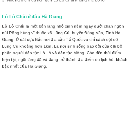
Lô Lô Chải ở đâu Hà Giang
Lô Lô Chải
là một bản làng nhỏ xinh nằm ngay dưới chân ngọn
núi Rồng hùng vĩ thuộc xã Lũng Cú, huyện Đồng Văn, Tỉnh Hà
Giang. Ở sát cực Bắc nơi địa cầu Tổ Quốc và chỉ cách cột cờ
Lũng Cú khoảng hơn 1km. Là nơi sinh sống bao đời của đại bộ
phận người dân tộc Lô Lô và dân tộc Mông. Cho đến thời điểm
hiện tại, ngôi làng đã và đang trở thành địa điểm du lịch hút khách
bậc nhất của Hà Giang.