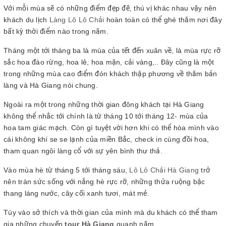
Với mỗi mùa sẽ có những điểm đẹp đẽ, thú vị khác nhau vậy nên
khách du lịch
Làng Lô Lô Chải
hoàn toàn có thể ghé thăm nơi đây
bất kỳ thời điểm nào trong năm.
Tháng một tới tháng ba là mùa của tết đến xuân về, là mùa rực rỡ
sắc hoa đào rừng, hoa lê, hoa mận, cải vàng,.. Đây cũng là một
trong những mùa cao điểm đón khách thập phương về thăm bản
làng và Hà Giang nói chung.
Ngoài ra một trong những thời gian đông khách tại Hà Giang
không thể nhắc tới chính là từ tháng 10 tới tháng 12- mùa của
hoa tam giác mạch. Còn gì tuyệt vời hơn khi có thể hòa mình vào
cái không khí se se lạnh của miền Bắc, check in cùng đồi hoa,
tham quan ngôi làng cổ với sự yên bình thư thả.
Vào mùa hè từ tháng 5 tới tháng sáu,
Lô Lô Chải Hà Giang
trở
nên tràn sức sống với nắng hè rực rỡ, những thửa ruộng bậc
thang láng nước, cây cối xanh tươi, mát mẻ.
Tùy vào sở thích và thời gian của mình mà du khách có thể tham
gia những chuyến
tour Hà Giang
quanh năm.