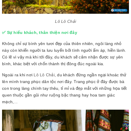
Lô Lô Chải
✅ Sự hiếu khách, thân thiện nơi đây
Không chỉ sự bình yên tươi đẹp của thiên nhiên, ngôi làng nhỏ
này còn khiến người ta lưu luyến bởi tình người ấm áp, hiền lành.
Có lẽ vì vậy mà khi tới đây, du khách sẽ cảm nhận được sự yên
bình, khác biệt với chốn thành thị đông đúc ngoài kia.
Ngoài ra khi nơi
Lô Lô Chải
, du khách đừng ngần ngại khoác thử
lên mình trang phục dân tộc nơi đây. Trang phục ở đây được bà
con trong làng chính tay thêu, tỉ mỉ và đẹp mắt với những họa tiết
quen thuộc gần gũi như ruộng bậc thang hay hoa tam giác
mạch,...