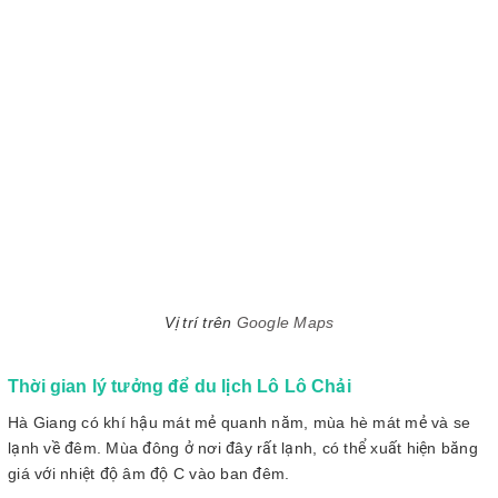
Vị trí trên
Google Maps
Thời gian lý tưởng để du lịch Lô Lô Chải
Hà Giang có khí hậu mát mẻ quanh năm, mùa hè mát mẻ và se
lạnh về đêm. Mùa đông ở nơi đây rất lạnh, có thể xuất hiện băng
giá với nhiệt độ âm độ C vào ban đêm.