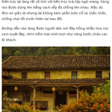
Kiến trúc tại làng rất cổ tích với kiến trúc mái lợp ngói máng, hàng
rào được dựng lên bằng cách xếp đá chồng lên nhau. Mặc dù
đơn sơ giản dị nhưng lại không kém phần kiên cố và chắc chắn,
chống chọi tốt trước thiên tai bao đời.
Đường dẫn vào làng được người dân nơi đây trồng nhiều hoa cúc
cam tuyệt đẹp, nhìn mềm mại xinh tươi như nâng bước chân các
lữ khách.