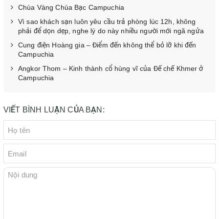
Chùa Vàng Chùa Bạc Campuchia
Vì sao khách sạn luôn yêu cầu trả phòng lúc 12h, không
phải để dọn dẹp, nghe lý do này nhiều người mới ngã ngửa
Cung điện Hoàng gia – Điểm đến không thể bỏ lỡ khi đến
Campuchia
Angkor Thom – Kinh thành cổ hùng vĩ của Đế chế Khmer ở
Campuchia
VIẾT BÌNH LUẬN CỦA BẠN: