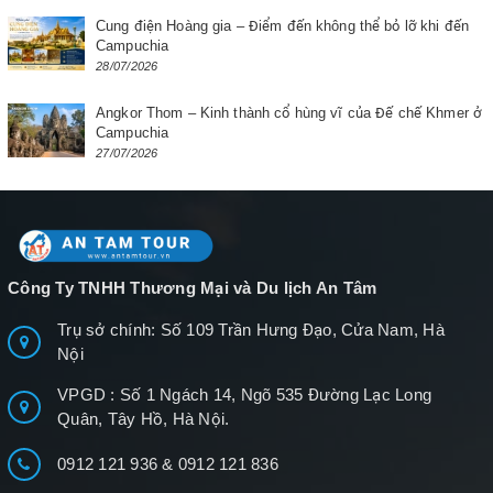
Cung điện Hoàng gia – Điểm đến không thể bỏ lỡ khi đến
Campuchia
28/07/2026
Angkor Thom – Kinh thành cổ hùng vĩ của Đế chế Khmer ở
Campuchia
27/07/2026
Công Ty TNHH Thương Mại và Du lịch An Tâm
Trụ sở chính: Số 109 Trần Hưng Đạo, Cửa Nam, Hà
Nội
VPGD : Số 1 Ngách 14, Ngõ 535 Đường Lạc Long
Quân, Tây Hồ, Hà Nội.
0912 121 936
&
0912 121 836