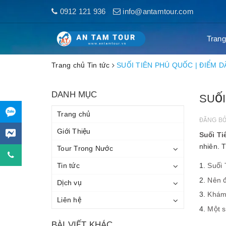
0912 121 936
info@antamtour.com
Trang
Trang chủ
Tin tức
SUỐI TIÊN PHÚ QUỐC | ĐIỂM D
DANH MỤC
SUỐI
Trang chủ
ĐĂNG B
Giới Thiệu
Suối T
nhiên. T
Tour Trong Nước
Tin tức
Suối 
Nên đ
Dịch vụ
Khám
Liên hệ
Một s
BÀI VIẾT KHÁC