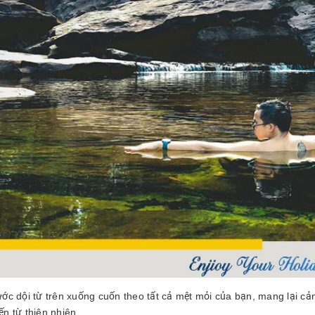
ớc dội từ trên xuống cuốn theo tất cả mệt mỏi của bạn, mang lại c
đến từ thiên nhiên.