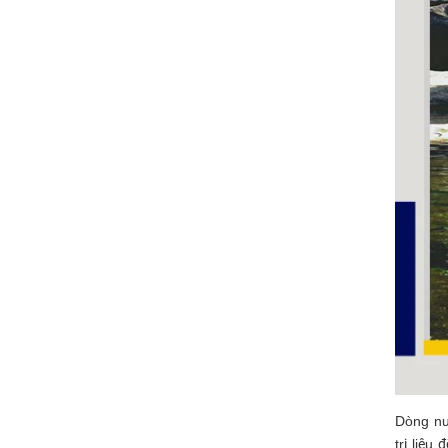
Dòng nư
trị liệu 