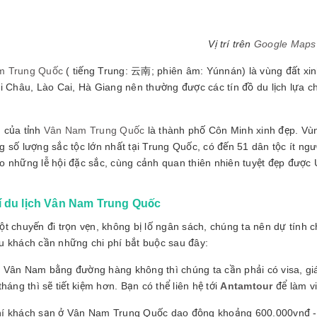
Vị trí trên
Google Maps
m Trung Quốc
( tiếng Trung: 云南; phiên âm: Yúnnán) là vùng đất xinh
ai Châu, Lào Cai, Hà Giang nên thường được các tín đồ du lịch lựa c
 của tỉnh
Vân Nam Trung Quốc
là thành phố Côn Minh xinh đẹp. Vùng
g số lượng sắc tộc lớn nhất tại Trung Quốc, có đến 51 dân tộc ít ng
o những lễ hội đặc sắc, cùng cảnh quan thiên nhiên tuyệt đẹp được
í du lịch Vân Nam Trung Quốc
t chuyến đi trọn vẹn, không bị lố ngân sách, chúng ta nên dự tính c
du khách cần những chi phí bắt buộc sau đây:
n Vân Nam bằng đường hàng không thì chúng ta cần phải có visa,
gi
tháng thì sẽ tiết kiệm hơn. Bạn có thể liên hệ tới
Antamtour
để làm vi
hí khách sạn ở Vân Nam Trung Quốc dao động khoảng 600.000vnđ -