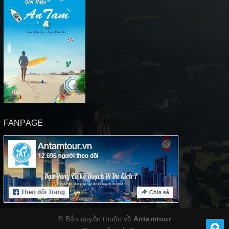
FANPAGE
© Bản quyền thuộc về
Antamtour