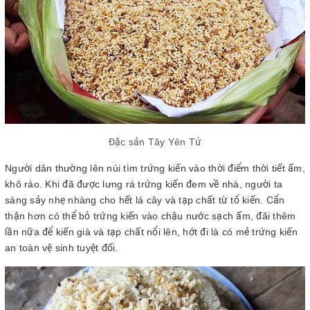
Đặc sản Tây Yên Tử
Người dân thường lên núi tìm trứng kiến vào thời điểm thời tiết ấm,
khô ráo. Khi đã được lưng rá trứng kiến đem về nhà, người ta
sàng sảy nhẹ nhàng cho hết lá cây và tạp chất từ tổ kiến. Cẩn
thận hơn có thể bỏ trứng kiến vào chậu nước sạch ấm, đãi thêm
lần nữa để kiến già và tạp chất nổi lên, hớt đi là có mẻ trứng kiến
an toàn vệ sinh tuyệt đối.