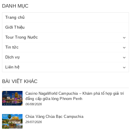
DANH MỤC
Trang chủ
Giới Thiệu
Tour Trong Nước
Tin tức
Dịch vụ
Liên hệ
BÀI VIẾT KHÁC
Casino NagaWorld Campuchia – Khám phá tổ hợp giải trí
đẳng cấp giữa lòng Phnom Penh
06/08/2026
Chùa Vàng Chùa Bạc Campuchia
29/07/2026