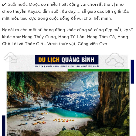
✔️
Suối nước Moọc
có nhiều hoạt động vui chơi rất thú vị như
chèo thuyền Kayak, tắm suối, đu dây,... sẽ giúp các bạn giải tỏa
mệt mỏi, tiêu cực trong cuộc sống để vui chơi hết mình.
Ngoài ra còn một số hang động khác cũng vô cùng đẹp mắt, kỳ vĩ
khác như Hang Thủy Cung, Hang Tú Làn, Hang Tám Cô, Hang
Chà Lòi và Thác Gió - Vườn thực vật, Công viên Ozo.