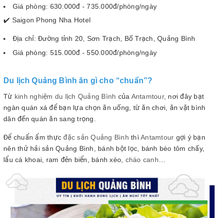
Giá phòng: 630.000đ - 735.000đ/phòng/ngày
✔️ Saigon Phong Nha Hotel
Địa chỉ: Đường tỉnh 20, Sơn Trạch, Bố Trạch, Quảng Bình
Giá phòng: 515.000đ - 550.000đ/phòng/ngày
Du lịch Quảng Bình ăn gì cho “chuẩn”?
Từ
kinh nghiệm du lịch Quảng Bình
của
Antamtour
, nơi đây bạt
ngàn quán xá để bạn lựa chọn ăn uống, từ ăn chơi, ăn vặt bình
dân đến quán ăn sang trọng.
Để chuẩn ẩm thực
đặc sản Quảng Bình
thì
Antamtour
gợi ý bạn
nên thử hải sản Quảng Bình, bánh bột lọc, bánh bèo tôm chấy,
lẩu cá khoai, ram đẻn biển, bánh xèo,
cháo canh
…