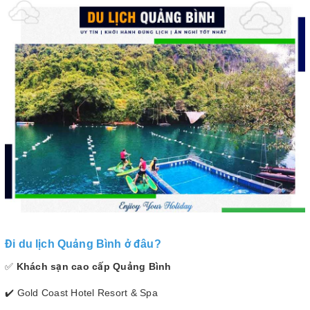
Đi du lịch Quảng Bình ở đâu?
✅
Khách sạn cao cấp Quảng Bình
✔️ Gold Coast Hotel Resort & Spa