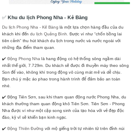
✅
Khu du lịch Phong Nha - Kẻ Bàng
Du lịch Phong Nha - Kẻ Bàng
là một lựa chọn hàng đầu của du
khách khi đến
du lịch Quảng Bình
. Được ví như “chốn bồng lai
tiên cảnh” thu hút khách du lịch trong nước và nước ngoài với
những địa điểm tham quan.
✔️
Động Phong Nha
là hang động có hệ thống sông ngầm dài
nhất thế giới, 7.729m. Du khách sẽ được đi thuyền máy theo sông
Son để vào, không khí trong động vô cùng mát mẻ và dễ chịu.
Bạn chú ý mặc áo phao trong hành trình để đảm bảo an toàn
nhé.
✔️ Động Tiên Sơn, sau khi tham quan động nước Phong Nha, du
khách thường tham quan động khô Tiên Sơn. Tiên Sơn - Phong
Nha được ví như một cặp song sinh của tạo hóa với vẻ đẹp độc
đáo, kỳ vĩ sẽ khiến bạn kinh ngạc.
✔️
Động Thiên Đường
với mộ giếng trời tự nhiên từ trên đỉnh núi