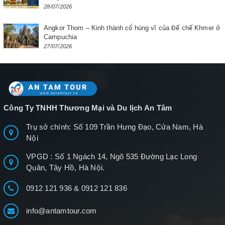
28/07/2026
Angkor Thom – Kinh thành cổ hùng vĩ của Đế chế Khmer ở
Campuchia
27/07/2026
Công Ty TNHH Thương Mại và Du lịch An Tâm
Trụ sở chính: Số 109 Trần Hưng Đạo, Cửa Nam, Hà
Nội
VPGD : Số 1 Ngách 14, Ngõ 535 Đường Lạc Long
Quân, Tây Hồ, Hà Nội.
0912 121 936
&
0912 121 836
info@antamtour.com