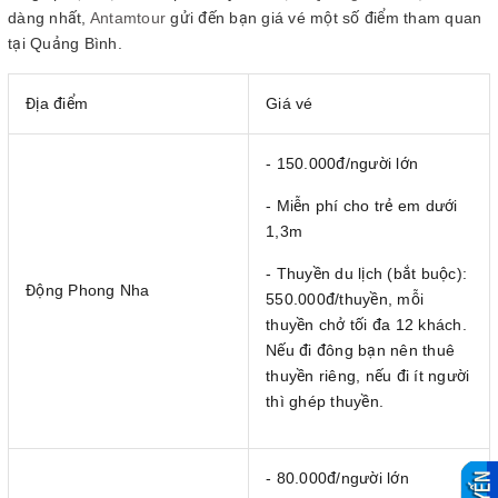
dàng nhất,
Antamtour
gửi đến bạn giá vé một số điểm tham quan
tại Quảng Bình.
Địa điểm
Giá vé
- 150.000đ/người lớn
- Miễn phí cho trẻ em dưới
1,3m
- Thuyền du lịch (bắt buộc):
Động Phong Nha
550.000đ/thuyền, mỗi
thuyền chở tối đa 12 khách.
Nếu đi đông bạn nên thuê
thuyền riêng, nếu đi ít người
thì ghép thuyền.
- 80.000đ/người lớn