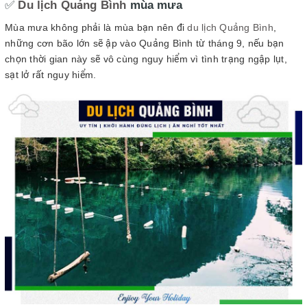
✅
Du lịch Quảng Bình
mùa mưa
Mùa mưa không phải là mùa bạn nên đi
du lịch Quảng Bình
,
những cơn bão lớn sẽ ập vào Quảng Bình từ tháng 9, nếu bạn
chọn thời gian này sẽ vô cùng nguy hiểm vì tình trạng ngập lụt,
sạt lở rất nguy hiểm.