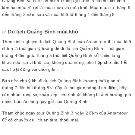
Quảng Bình và các tỉnh miền Trung tại nước ta có thời tiết chia
làm hai mùa rõ rệt là mùa mưa và mùa khô. Mùa mưa từ tháng 9
đến tháng 3 năm sau và mùa khô từ tháng 4 đến tháng 8.
✅
Du lịch Quảng Bình
mùa khô
Theo
kinh nghiệm du lịch Quảng Bình
của
Antamtour
thì mùa khô
chính là thời gian lý tưởng để đi du lịch Quảng Bình. Thời gian
tháng 4 đến giữa tháng 5 thời tiết Quảng Bình rất chiều lòng
khách du lịch vì khô ráo, không quá nóng, phù hợp cho hầu hết
các hoạt động vui chơi giải trí.
Bạn nên chú ý khi đi
du lịch Quảng Bình
khoảng thời gian từ
tháng 7 đến hết tháng 8 vì đây là thời gian nóng đỉnh điểm, hãy
cân nhắc trong việc sắp xếp lịch trình để không bị ảnh hưởng quá
nhiều bởi cái nắng gay gắt của Quảng Bình.
Tham khảo ngay
tour Quảng Bình 3 ngày 2 đêm
của
Antamtour
để có chuyến du lịch an tâm, thoải mái.