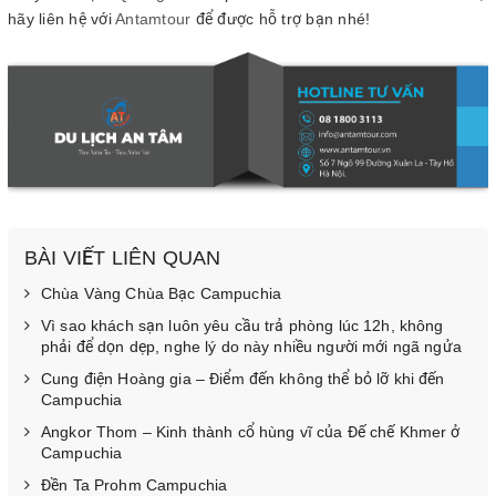
hãy liên hệ với
Antamtour
để được hỗ trợ bạn nhé!
BÀI VIẾT LIÊN QUAN
Chùa Vàng Chùa Bạc Campuchia
Vì sao khách sạn luôn yêu cầu trả phòng lúc 12h, không
phải để dọn dẹp, nghe lý do này nhiều người mới ngã ngửa
Cung điện Hoàng gia – Điểm đến không thể bỏ lỡ khi đến
Campuchia
Angkor Thom – Kinh thành cổ hùng vĩ của Đế chế Khmer ở
Campuchia
Đền Ta Prohm Campuchia