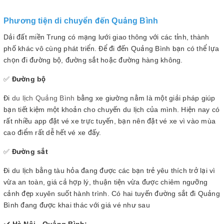
Phương tiện di chuyển đến Quảng Bình
Dải đất miền Trung có mạng lưới giao thông với các tỉnh, thành
phố khác vô cùng phát triển. Để đi đến Quảng Bình bạn có thể lựa
chọn đi đường bộ, đường sắt hoặc đường hàng không.
✅
Đường bộ
Đi
du lịch Quảng Bình
bằng xe giường nằm là một giải pháp giúp
bạn tiết kiệm một khoản cho chuyến du lịch của mình. Hiện nay có
rất nhiều app đặt vé xe trực tuyến, bạn nên đặt vé xe vì vào mùa
cao điểm rất dễ hết vé xe đấy.
✅
Đường sắt
Đi du lịch bằng tàu hỏa đang được các bạn trẻ yêu thích trở lại vì
vừa an toàn, giá cả hợp lý, thuận tiện vừa được chiêm ngưỡng
cảnh đẹp xuyên suốt hành trình. Có hai tuyến đường sắt đi Quảng
Bình đang được khai thác với giá vé như sau