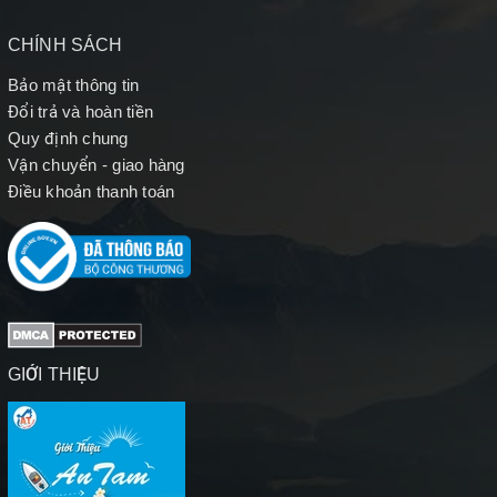
CHÍNH SÁCH
Bảo mật thông tin
Đổi trả và hoàn tiền
Quy định chung
Vận chuyển - giao hàng
Điều khoản thanh toán
GIỚI THIỆU