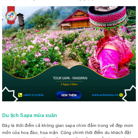
Du lịch Sapa mùa xuân
Đây là thời điểm cả không gian sapa chìm đắm trong vẻ đẹp mơn
mởn của hoa đào, hoa mận. Cũng chính thời điểm du khách đặt