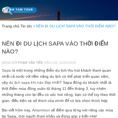
Toggle
navigation
Trang chủ
Tin tức
NÊN ĐI DU LỊCH SAPA VÀO THỜI ĐIỂM NÀO?
NÊN ĐI DU LỊCH SAPA VÀO THỜI ĐIỂM
NÀO?
ĐĂNG BỞI
PHẠM VĂN TIẾN
VÀO LÚC 11/07/2019
Sapa
là một trong những điểm du lịch thu hút khách tham quan
nhất cả nước với tiềm năng du lịch có thể phát triển quan năm,
vậy
du lịch sapa khi nào đẹp nhất
? Sapa đông du khách nhất là
thời điểm mùa đông xuân từ tháng 11 đến tháng 3, tuy nhiên
những tháng còn lại đều có sức hút riêng, bạn có thể tùy theo thời
gian, điều kiện và sở thích của mình để có lựa chọn thích hợp.
Bài viết hôm nay,
Antamtour
sẽ điểm qua từng nét riêng các mùa
tại Sapa, mọi người tham khảo và đóng góp ý kiến nhé!