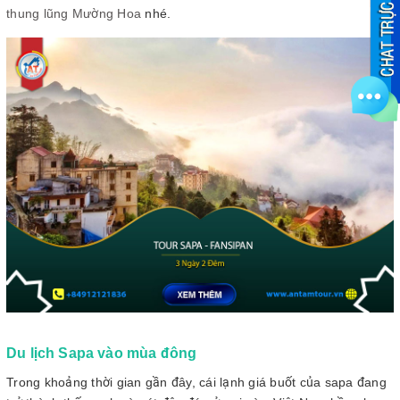
thung lũng Mường Hoa
nhé.
Du lịch Sapa vào mùa đông
Trong khoảng thời gian gần đây, cái lạnh giá buốt của sapa đang