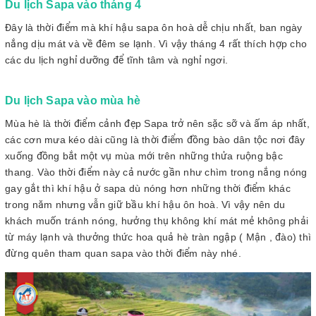
Du lịch Sapa vào tháng 4
Đây là thời điểm mà khí hậu sapa ôn hoà dễ chịu nhất, ban ngày
nắng dịu mát và về đêm se lạnh. Vì vậy tháng 4 rất thích hợp cho
các du lịch nghỉ dưỡng để tĩnh tâm và nghỉ ngơi.
Du lịch Sapa vào mùa hè
Mùa hè là thời điểm cảnh đẹp Sapa trở nên sặc sỡ và ấm áp nhất,
các cơn mưa kéo dài cũng là thời điểm đồng bào dân tộc nơi đây
xuống đồng bắt một vụ mùa mới trên những thửa ruộng bậc
thang. Vào thời điểm này cả nước gần như chìm trong nắng nóng
gay gắt thì khí hậu ở sapa dù nóng hơn những thời điểm khác
trong năm nhưng vẫn giữ bầu khí hậu ôn hoà. Vì vậy nên du
khách muốn tránh nóng, hưởng thụ không khí mát mẻ không phải
từ máy lạnh và thưởng thức hoa quả hè tràn ngập ( Mận , đào) thì
đừng quên tham quan sapa vào thời điểm này nhé.