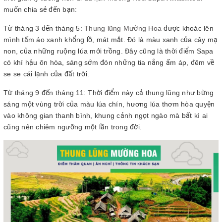
muốn chia sẻ đến bạn:
Từ tháng 3 đến tháng 5:
Thung lũng Mường Hoa
được khoác lên
mình tấm áo xanh khổng lồ, mát mắt. Đó là màu xanh của cây mạ
non, của những ruộng lúa mới trồng. Đây cũng là thời điểm Sapa
có khí hậu ôn hòa, sáng sớm đón những tia nắng ấm áp, đêm về
se se cái lạnh của đất trời.
Từ tháng 9 đến tháng 11: Thời điểm này cả thung lũng như bừng
sáng một vùng trời của màu lúa chín, hương lúa thơm hòa quyện
vào không gian thanh bình, khung cảnh ngọt ngào mà bất kì ai
cũng nên chiêm ngưỡng một lần trong đời.