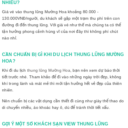
NHIÊU?
Giá vé vào thung lũng Mường Hoa khoảng 80.000 -
130.000VNĐ/người, du khách sẽ gặp một trạm thu phí trên con
đường đi đến thung lũng. Với giá vé như thế mà chúng ta có thể
tận hưởng phong cảnh hùng vĩ của nơi đây thì không phí chút
nào nhỉ.
CẦN CHUẨN BỊ GÌ KHI DU LỊCH THUNG LŨNG MƯỜNG
HOA?
Khi đi du lịch
thung lũng Mường Hoa
, bạn nên xem dự báo thời
tiết trước nhé. Tham khảo để đi vào những ngày trời đẹp, không
khí trong lành và mát mẻ thì mới tận hưởng hết vẻ đẹp của thiên
nhiên.
Nên chuẩn bị các vật dụng cần thiết đi cùng như giày thể thao do
di chuyển nhiều, áo khoác hay ô, dù để tránh thời tiết xấu.
GỢI Ý MỘT SỐ KHÁCH SẠN VIEW THUNG LŨNG