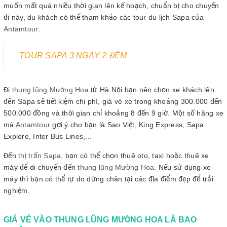
muốn mất quá nhiều thời gian lên kế hoạch, chuẩn bị cho chuyến
đi này, du khách có thể tham khảo các tour du lịch Sapa của
Antamtour
:
TOUR SAPA 3 NGÀY 2 ĐÊM
Đi
thung lũng Mường Hoa
từ Hà Nội bạn nên chọn xe khách lên
đến Sapa sẽ tiết kiệm chi phí, giá vé xe trong khoảng 300.000 đến
500.000 đồng và thời gian chỉ khoảng 8 đến 9 giờ. Một số hãng xe
mà
Antamtour
gợi ý cho bạn là:Sao Việt, King Express, Sapa
Explore, Inter Bus Lines,...
Đến
thị trấn Sapa
, bạn có thể chọn thuê oto, taxi hoặc thuê xe
máy để di chuyển đến
thung lũng Mường Hoa
. Nếu sử dụng xe
máy thì bạn có thể tự do dừng chân tại các địa điểm đẹp để trải
nghiệm.
GIÁ VÉ VÀO THUNG LŨNG MƯỜNG HOA LÀ BAO