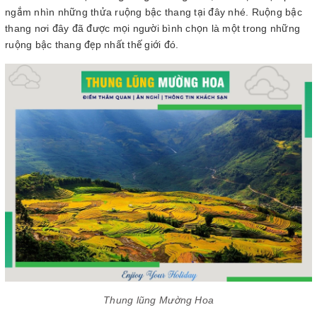
ngắm nhìn những thửa ruộng bậc thang tại đây nhé. Ruộng bậc
thang nơi đây đã được mọi người bình chọn là một trong những
ruộng bậc thang đẹp nhất thế giới đó.
Thung lũng Mường Hoa