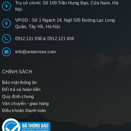
Trụ sở chính: Số 109 Trần Hưng Đạo, Cửa Nam, Hà
Nội
VPGD : Số 1 Ngách 14, Ngõ 535 Đường Lạc Long
Quân, Tây Hồ, Hà Nội.
0912 121 936
&
0912 121 836
info@antamtour.com
CHÍNH SÁCH
Bảo mật thông tin
Đổi trả và hoàn tiền
Quy định chung
Vận chuyển - giao hàng
Điều khoản thanh toán