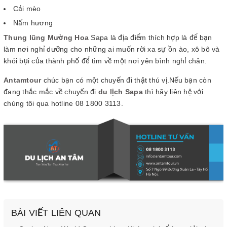
Cải mèo
Nấm hương
Thung lũng Mường Hoa
Sapa là địa điểm thích hợp là để bạn
làm nơi nghỉ dưỡng cho những ai muốn rời xa sự ồn ào, xô bô và
khói bụi của thành phố để tìm về một nơi yên bình nghỉ chân.
Antamtour
chúc bạn có một chuyến đi thật thú vị.Nếu bạn còn
đang thắc mắc về chuyến đi
du lịch Sapa
thì hãy liên hệ với
chúng tôi qua hotline 08 1800 3113.
BÀI VIẾT LIÊN QUAN