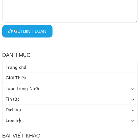
GỬI BÌNH LUẬN
DANH MỤC
Trang chủ
Giới Thiệu
Tour Trong Nước
Tin tức
Dịch vụ
Liên hệ
BÀI VIẾT KHÁC