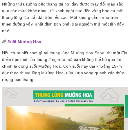
Những thửa ruộng bậc thang tại nơi đây được thay đổi màu sắc
qua các mùa khác nhau, từ xanh ngát cho đến vàng hoe cả một
thung lũng lúa trải dài trên rẻo cao. Một khung cảnh như trên
thiên đường vậy, nhất định bạn phải trải nghiệm thử một lần đấy
nhé.
🌈
Suối Mường Hoa
Nếu chưa biết chơi gì tại
thung lũng Mường Hoa
Sapa
, thì một địa
điểm đặc biệt của thung lũng nữa mà bạn không thể bỏ qua đó
chính là dòng suối Mường Hoa. Con suối này dài khoảng 15km
dọc theo
thung lũng Mường Hoa
, uốn lượn vòng quanh các thửa
ruộng bậc thang.