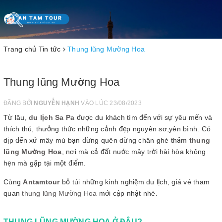
Toggle
navigation
Trang chủ
Tin tức
Thung lũng Mường Hoa
Thung lũng Mường Hoa
ĐĂNG BỞI
NGUYỄN HẠNH
VÀO LÚC 23/08/2023
Từ lâu,
du lịch Sa Pa
được du khách tìm đến với sự yêu mến và
thích thú, thưởng thức những cảnh đẹp nguyên sơ,yên bình. Có
dịp đến xứ mây mù bạn đừng quên dừng chân ghé thăm
thung
lũng Mường Hoa
, nơi mà cả đất nước mây trời hài hòa không
hẹn mà gặp tại một điểm.
Cùng
Antamtour
bỏ túi những kinh nghiệm du lịch, giá vé tham
quan
thung lũng Mường Hoa
mới cập nhật nhé.
THUNG LŨNG MƯỜNG HOA Ở ĐÂU?