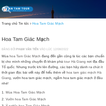
Toggle
navigation
Trang chủ
Tin tức
Hoa Tam Giác Mạch
Hoa Tam Giác Mạch
ĐĂNG BỞI
PHẠM VĂN TIẾN
VÀO LÚC 12/08/2022
Mùa
hoa Tam Giác Mạch
đang đến gần cũng là lúc các bạn chuẩn
bị cho mình những chuyến đi khám phá
tour Hà Giang
nơi địa đầu
Tổ quốc. Nhưng trước khi lên đường, các bạn hãy dành ra chút ít
thời gian đọc bài viết này để hiểu thêm về
hoa tam giác mạch Hà
Giang
, vườn hoa tam giác mạch, ngắm hoa tam giác mạch ở đâu
nhé!
Mùa Hoa Tam Giác Mạch
Vườn hoa Tam Giác Mạch
Ý nghĩa hoa Tam Giác Mạch