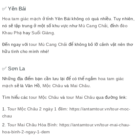
✅ Yên Bái
Hoa tam giác mạch
ở tỉnh Yên Bái không có quá nhiều. Tuy nhiên,
nó sẽ tập trung ở một số khu vực như
Mù Cang Chải
, đỉnh
đèo
Khau Phạ
hay
Suối Giàng
.
Đến ngay với
tour Mù Cang Chải
để không bỏ lỡ cảnh vật nên thơ
hữu tình cho mình nhé!
✅ Sơn La
Những địa điểm bạn cần lưu lại để có thể ngắm
hoa tam giác
mạch
sẽ là Vân Hồ,
Mộc Châu
và
Mai Châu
.
Tìm hiểu các
tour Mộc Châu
và
tour Mai Châu
qua đường link:
Tour Mộc Châu 2 ngày 1 đêm
:
https://antamtour.vn/tour-moc-
chau
Tour Mai Châu Hòa Bình
:
https://antamtour.vn/tour-mai-chau-
hoa-binh-2-ngay-1-dem