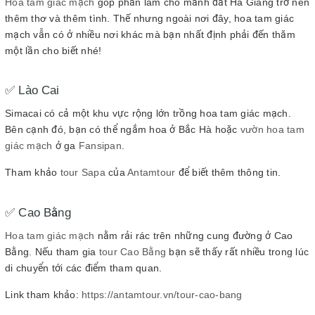
Hoa tam giác mạch
góp phần làm cho mảnh đất Hà Giang trở nên
thêm thơ và thêm tình. Thế nhưng ngoài nơi đây, hoa tam giác
mạch vẫn có ở nhiều nơi khác mà bạn nhất định phải đến thăm
một lần cho biết nhé!
✅ Lào Cai
Simacai có cả một khu vực rộng lớn trồng hoa tam giác mạch.
Bên cạnh đó, bạn có thể ngắm hoa ở Bắc Hà hoặc
vườn hoa tam
giác mạch
ở ga
Fansipan
.
Tham khảo
tour Sapa
của
Antamtour
để biết thêm thông tin.
✅ Cao Bằng
Hoa tam giác mạch
nằm rải rác trên những cung đường ở Cao
Bằng. Nếu tham gia
tour Cao Bằng
bạn sẽ thấy rất nhiều trong lúc
di chuyển tới các điểm tham quan.
Link tham khảo:
https://antamtour.vn/tour-cao-bang