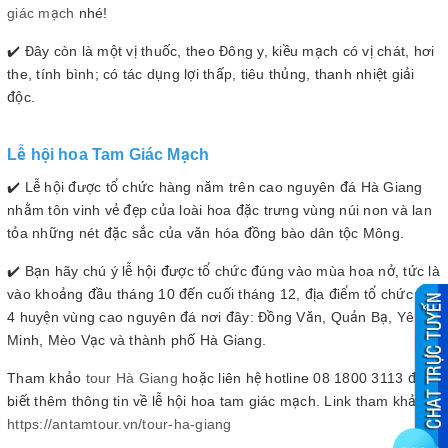
giác mạch
nhé!
✔️ Đây còn là một vị thuốc, theo Đông y, kiều mạch có vị chát, hơi
the, tính bình; có tác dụng lợi thấp, tiêu thủng, thanh nhiệt giải
độc.
Lễ hội hoa Tam Giác Mạch
✔️ Lễ hội được tổ chức hàng năm trên cao nguyên đá Hà Giang
nhằm tôn vinh vẻ đẹp của loài hoa đặc trưng vùng núi non và lan
tỏa những nét đặc sắc của văn hóa đồng bào dân tộc Mông.
✔️ Bạn hãy chú ý lễ hội được tổ chức đúng vào mùa hoa nở, tức là
vào khoảng đầu tháng 10 đến cuối tháng 12, địa điểm tổ chức là ở
4 huyện vùng cao nguyên đá nơi đây: Đồng Văn, Quản Bạ, Yên
Minh, Mèo Vạc và thành phố Hà Giang.
Tham khảo
tour Hà Giang
hoặc liên hệ hotline 08 1800 3113 để
biết thêm thông tin về lễ hội hoa tam giác mạch. Link tham khảo:
https://antamtour.vn/tour-ha-
giang