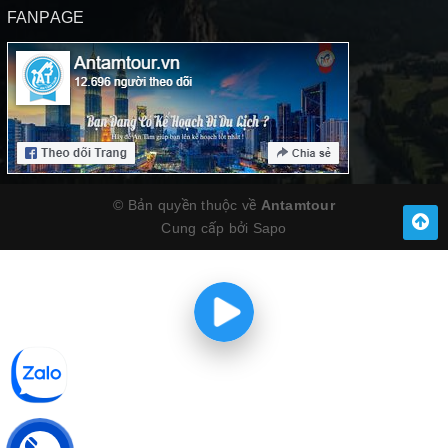
FANPAGE
© Bản quyền thuộc về
Antamtour
Cung cấp bởi
Sapo