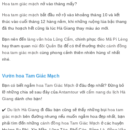
Hoa tam giác mạch
nở vào tháng mấy?
Hoa tam giác mạch
bắt đầu nở rộ vào khoảng tháng 10 và kết
thúc vào cuối tháng 12 hàng năm, khi những ruộng lúa bậc thang
đã thu hoạch hết cũng là lúc Hà Giang thay màu áo mới.
Bạn nên đến
làng văn hóa Lũng Cẩm
, chinh phục
đèo Mã Pí Lèng
hay tham quan
núi đôi Quản Bạ
để có thể thưởng thức
cánh đồng
hoa tam giác mạch
cùng phong cảnh thiên nhiên hùng vĩ nhất
nhé.
Vườn hoa Tam Giác Mạch
Bạn có biết ngắm
hoa Tam Giác Mạch
ở đâu đẹp nhất? Đừng bỏ
lỡ những chia sẻ sau đây của
Antamtour
với
cẩm nang du lịch Hà
Giang
dành cho bạn!
✔️
Du lịch Hà Giang
đi đâu bạn cũng sẽ thấy những bụi
hoa tam
giác mạch
bên đường nhưng nếu muốn ngắm hoa đẹp nhất, bạn
phải tìm đến những
cánh đồng hoa Tam Giác Mạch
ở các huyện
Hoàng Su Phì, Xín Mần, Lũng Táo, Phố Cáo, Sủng Là,
Đồng Văn
,