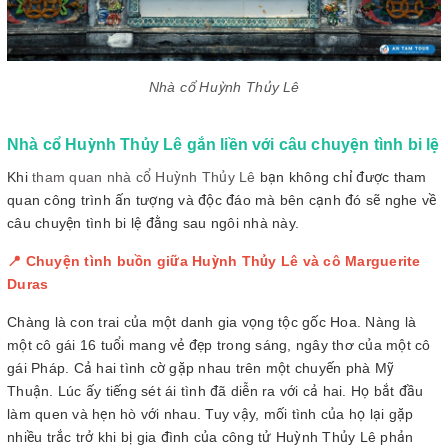
Nhà cổ Huỳnh Thủy Lê
Nhà cổ Huỳnh Thủy Lê gắn liền với câu chuyện tình bi lệ
Khi
tham quan nhà cổ Huỳnh Thủy Lê
bạn không chỉ được tham
quan công trình ấn tượng và độc đáo mà bên cạnh đó sẽ nghe về
câu chuyện tình bi lệ đằng sau ngôi nhà này.
📍 Chuyện tình buồn giữa Huỳnh Thủy Lê và cô Marguerite
Duras
Chàng là con trai của một danh gia vọng tộc gốc Hoa. Nàng là
một cô gái 16 tuổi mang vẻ đẹp trong sáng, ngây thơ của một cô
gái Pháp. Cả hai tình cờ gặp nhau trên một chuyến phà Mỹ
Thuận. Lúc ấy tiếng sét ái tình đã diễn ra với cả hai. Họ bắt đầu
làm quen và hẹn hò với nhau. Tuy vậy, mối tình của họ lại gặp
nhiều trắc trở khi bị gia đình của công tử Huỳnh Thủy Lê phản