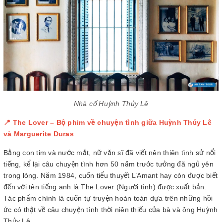
Nhà cổ Huỳnh Thủy Lê
📍 The Lover – Bộ phim về chuyện tình giữa Huỳnh Thủy Lê
và Marguerite Duras
Bằng con tim và nước mắt, nữ văn sĩ đã viết nên thiên tình sử nổi
tiếng, kể lại câu chuyện tình hơn 50 năm trước tưởng đã ngủ yên
trong lòng. Năm 1984, cuốn tiểu thuyết L’Amant hay còn được biết
đến với tên tiếng anh là The Lover (Người tình) được xuất bản.
Tác phẩm chính là cuốn tự truyện hoàn toàn dựa trên những hồi
ức có thật về câu chuyện tình thời niên thiếu của bà và ông Huỳnh
Thủy Lê.