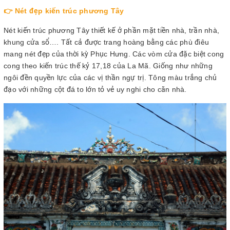
👉 Nét đẹp kiến trúc phương Tây
Nét kiến trúc phương Tây thiết kế ở phần mặt tiền nhà, trần nhà,
khung cửa sổ…. Tất cả được trang hoàng bằng các phù điêu
mang nét đẹp của thời kỳ Phục Hưng. Các vòm cửa đặc biệt cong
cong theo kiến trúc thế kỷ 17,18 của La Mã. Giống như những
ngôi đền quyền lực của các vị thần ngự trị. Tông màu trắng chủ
đạo với những cột đá to lớn tỏ vẻ uy nghi cho căn nhà.