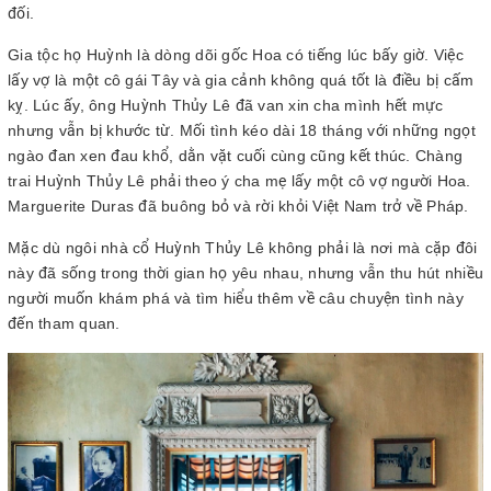
đối.
Gia tộc họ Huỳnh là dòng dõi gốc Hoa có tiếng lúc bấy giờ. Việc
lấy vợ là một cô gái Tây và gia cảnh không quá tốt là điều bị cấm
kỵ. Lúc ấy, ông Huỳnh Thủy Lê đã van xin cha mình hết mực
nhưng vẫn bị khước từ. Mối tình kéo dài 18 tháng với những ngọt
ngào đan xen đau khổ, dằn vặt cuối cùng cũng kết thúc. Chàng
trai Huỳnh Thủy Lê phải theo ý cha mẹ lấy một cô vợ người Hoa.
Marguerite Duras đã buông bỏ và rời khỏi Việt Nam trở về Pháp.
Mặc dù ngôi nhà cổ Huỳnh Thủy Lê không phải là nơi mà cặp đôi
này đã sống trong thời gian họ yêu nhau, nhưng vẫn thu hút nhiều
người muốn khám phá và tìm hiểu thêm về câu chuyện tình này
đến tham quan.