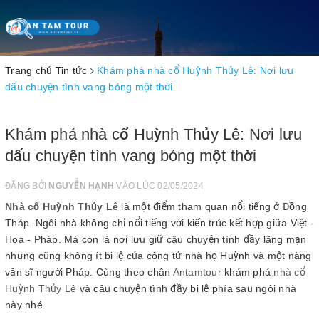
Toggle
navigation
Trang chủ
Tin tức
Khám phá nhà cổ Huỳnh Thủy Lê: Nơi lưu
dấu chuyện tình vang bóng một thời
Khám phá nhà cổ Huỳnh Thủy Lê: Nơi lưu
dấu chuyện tình vang bóng một thời
ĐĂNG BỞI
NGUYỄN HẠNH
VÀO LÚC 02/05/2024
Nhà cổ Huỳnh Thủy Lê
là một điểm tham quan nổi tiếng ở Đồng
Tháp. Ngôi nhà không chỉ nổi tiếng với kiến trúc kết hợp giữa Việt -
Hoa - Pháp. Mà còn là nơi lưu giữ câu chuyện tình đầy lãng mạn
nhưng cũng không ít bi lệ của công tử nhà họ Huỳnh và một nàng
văn sĩ người Pháp. Cùng theo chân
Antamtour
khám phá
nhà cổ
Huỳnh Thủy Lê
và câu chuyện tình đầy bi lệ phía sau ngôi nhà
này nhé.