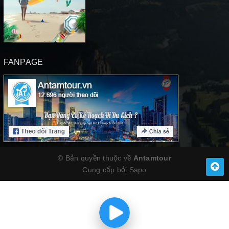
FANPAGE
© Bản quyền thuộc về
Antamtour
Cung cấp bởi
Sapo