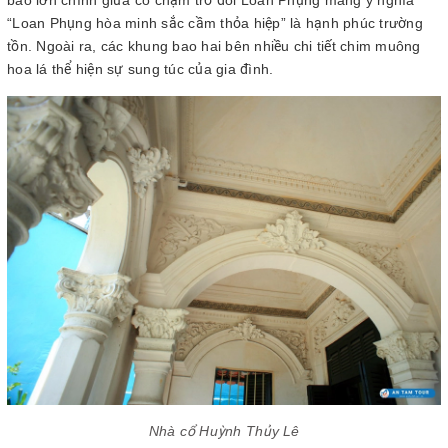
bao lơn chính giữa có chạm trổ đôi Loan Phụng mang ý nghĩa
“Loan Phụng hòa minh sắc cầm thỏa hiệp” là hạnh phúc trường
tồn. Ngoài ra, các khung bao hai bên nhiều chi tiết chim muông
hoa lá thể hiện sự sung túc của gia đình.
Nhà cổ Huỳnh Thủy Lê