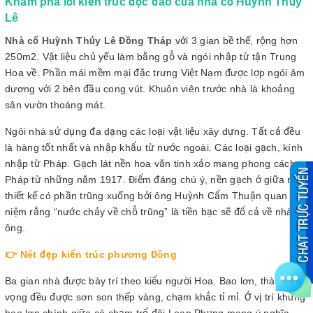
Khám phá lối kiến trúc độc đáo của nhà cổ Huỳnh Thủy
Lê
Nhà cổ Huỳnh Thủy Lê Đồng Tháp
với 3 gian bề thế, rộng hơn
250m2. Vật liệu chủ yếu làm bằng gỗ và ngói nhập từ tận Trung
Hoa về. Phần mái mềm mại đặc trưng Việt Nam được lợp ngói âm
dương với 2 bên đầu cong vút. Khuôn viên trước nhà là khoảng
sân vườn thoáng mát.
Ngôi nhà sử dụng đa dạng các loại vật liệu xây dựng. Tất cả đều
là hàng tốt nhất và nhập khẩu từ nước ngoài. Các loại gạch, kính
nhập từ Pháp. Gạch lát nền hoa văn tinh xảo mang phong cách
Pháp từ những năm 1917. Điểm đáng chú ý, nền gạch ở giữa nhà
thiết kế có phần trũng xuống bởi ông Huỳnh Cẩm Thuận quan
niệm rằng “nước chảy về chỗ trũng” là tiền bạc sẽ đổ cả về nhà
ông.
👉 Nét đẹp kiến trúc phương Đông
Ba gian nhà được bày trí theo kiểu người Hoa. Bao lơn, thành
vọng đều được sơn son thếp vàng, chạm khắc tỉ mỉ. Ở vị trí khung