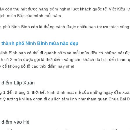
ây còn thu hút được hàng trăm nghìn lượt khách quốc tế, Việt Kiều 
lịch miền Bắc
của mình mỗi năm.
 phố Ninh Bình
còn là thắng cảnh được nhiều bạn trẻ ưa thích sống
h thành phố Ninh Bình mùa nào đẹp
Ninh Bình
bạn có thể đi quanh năm và mỗi mùa đều có những nét đẹ
nh
có 2 mùa được gọi là thời điểm vàng cho khách du lịch đến tham 
y để không bỏ lỡ các thời điểm này nhé!
 điểm Lập Xuân
 1 đến tháng 3, thời tiết
Ninh Bình
mát mẻ của những ngày đầu xuân.
t lý tưởng khi lựa chọn đi du lịch tâm linh như tham quan
Chùa Bái Đ
 điểm vào Hè