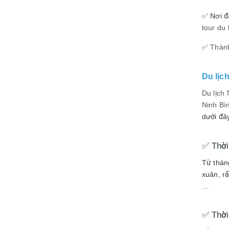
✅ Nơi đ
tour du 
✅
Thành
Du lịc
Du lịch 
Ninh Bì
dưới đâ
✅ Thời
Từ tháng
xuân, rấ
…
✅ Thời