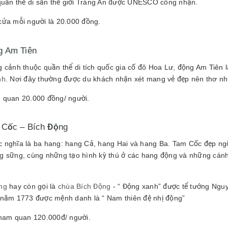
 quần thể di sản thế giới Tràng An được UNESCO công nhận.
cửa mỗi người là 20.000 đồng.
g Am Tiên
g cảnh thuộc quần thể di tích quốc gia cố đô Hoa Lư, động Am Tiên 
nh
. Nơi đây thường được du khách nhận xét mang vẻ đẹp nên thơ nh
 quan 20.000 đồng/ người.
Cốc – Bích Động
 nghĩa là ba hang: hang Cả, hang Hai và hang Ba. Tam Cốc đẹp ngỡ
g sững, cùng những tạo hình kỳ thú ở các hang động và những cánh
ng
hay còn gọi là
chùa Bích Động
- “ Động xanh” được tể tướng Nguy
 năm 1773 được mệnh danh là “ Nam thiên đệ nhị động”
tham quan 120.000đ/ người.