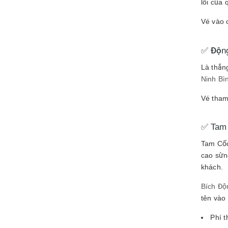
lõi của
Vé vào 
✅ Độn
Là thắn
Ninh Bì
Vé tham
✅ Tam 
Tam Cốc
cao sừn
khách.
Bích Độ
tên vào
Phí 