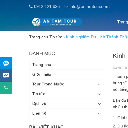
0912 121 936
info@antamtour.com
Trang
Trang chủ
Tin tức
Kinh Nghiệm Du Lịch Thành Phố 
DANH MỤC
Kinh
Trang chủ
ĐĂNG B
Giới Thiệu
Thành p
hùng vĩ
Tour Trong Nước
nổi tiến
Tin tức
Bạn đã 
Dịch vụ
nhiều th
Liên hệ
Giới 
Du lị
BÀI VIẾT KHÁC