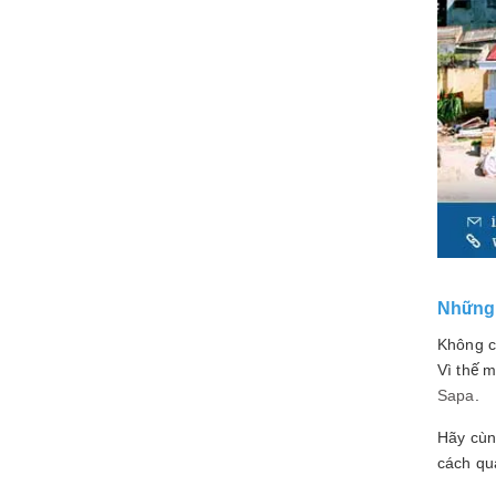
Những 
Không c
Vì thế m
Sapa
.
Hãy cù
cách qua