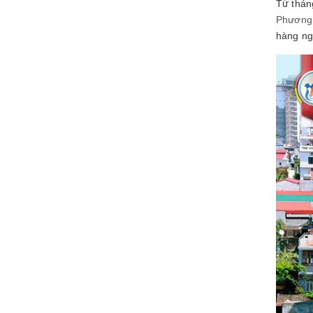
Từ thán
Phương
hàng ng