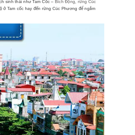
ịch sinh thái như Tam Cốc –
Bích Động
,
rừng Cúc
 rộ ở Tam cốc hay đến rừng Cúc Phương để ngắm