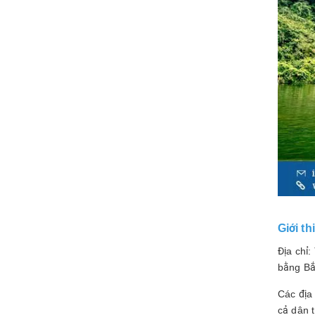
Giới t
Địa chỉ:
bằng Bắ
Các địa
cả dân t