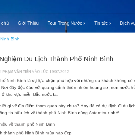
 chủ
Giới Thiệu
Tour Trong Nước
Tin tức
Dịch v
Ninh Bình
 Nghiệm Du Lịch Thành Phố Ninh Bình
ỞI
PHẠM VĂN TIẾN
VÀO LÚC 19/07/2022
hố Ninh Bình
là sự lựa chọn phù hợp với những du khách không có 
. Nơi đây độc đáo với quang cảnh thiên nhiên hoang sơ, non nước hữu
g ở khu vực miền Bắc nước ta.
biết gì về địa điểm tham quan này chưa? Hay đã có dự định đi du lịc
ông tin hữu ích về
thành phố Ninh Bình
cùng
Antamtour
nhé!
thiệu về thành phố Ninh Bình
ch thành phố Ninh Bình mùa nào đẹp