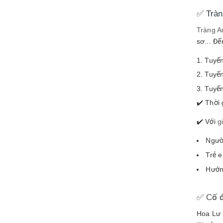
✅ Tràn
Tràng A
sơ... Đ
Tuyến
Tuyến
Tuyến
✔️ Thời 
✔️ Với
g
Người
Trẻ 
Hướn
✅
Cố 
Hoa Lư t