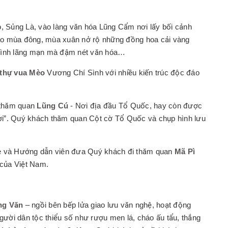
 Sủng Là, vào làng văn hóa Lũng Cẩm nơi lấy bối cảnh
ào mùa đông, mùa xuân nở rộ những đồng hoa cải vàng
 hình lãng mạn mà đậm nét văn hóa…
 thự vua Mèo
Vương Chí Sình với nhiều kiến trúc độc đáo
 thăm quan
Lũng Cú
- Nơi địa đầu Tổ Quốc, hay còn được
trời”. Quý khách thăm quan Cột cờ Tổ Quốc và chụp hình lưu
Xe và Hướng dẫn viên đưa Quý khách đi thăm quan
Mã Pì
của Việt Nam.
ng Văn
– ngồi bên bếp lửa giao lưu văn nghệ, hoạt động
ười dân tộc thiểu số như rượu men lá, cháo ấu tẩu, thắng