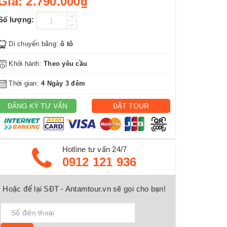
Giá:
2.790.000₫
Số lượng:
Di chuyển bằng:
ô tô
Khởi hành:
Theo yêu cầu
Thời gian:
4 Ngày 3 đêm
ĐĂNG KÝ TƯ VẤN
ĐẶT TOUR
Hotline tư vấn 24/7
0912 121 936
Hoặc để lại SĐT - Antamtour.vn sẽ gọi cho bạn!