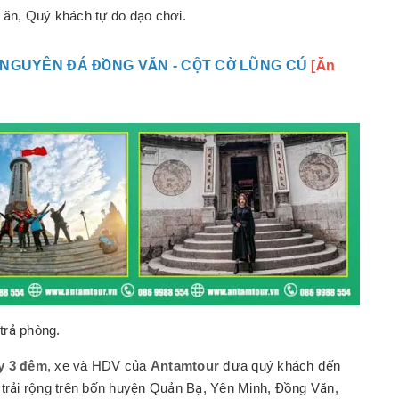
 ăn, Quý khách tự do dạo chơi.
 NGUYÊN ĐÁ ĐỒNG VĂN - CỘT CỜ LŨNG CÚ
[Ăn
trả phòng.
y 3 đêm
, xe và HDV của
Antamtour
đưa quý khách đến
trải rộng trên bốn huyện
Quản Bạ, Yên Minh, Đồng Văn,