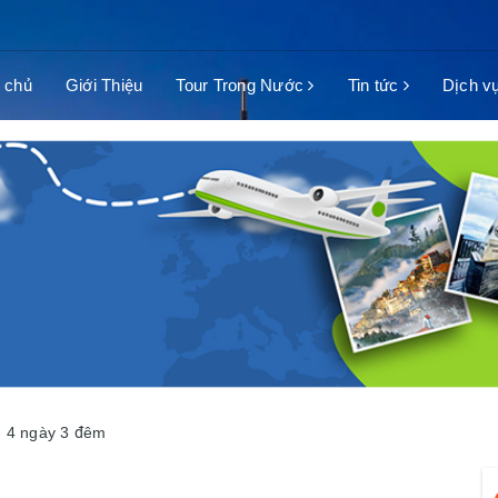
 chủ
Giới Thiệu
Tour Trong Nước
Tin tức
Dịch v
ì 4 ngày 3 đêm