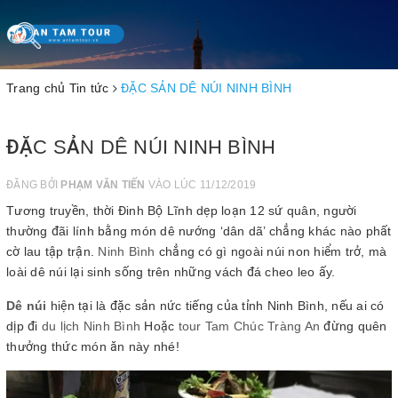
Toggle
navigation
Trang chủ
Tin tức
ĐẶC SẢN DÊ NÚI NINH BÌNH
ĐẶC SẢN DÊ NÚI NINH BÌNH
ĐĂNG BỞI
PHẠM VĂN TIẾN
VÀO LÚC 11/12/2019
Tương truyền, thời Đinh Bộ Lĩnh dẹp loạn 12 sứ quân, người
thường đãi lính bằng món dê nướng ‘dân dã’ chẳng khác nào phất
cờ lau tập trận.
Ninh Bình
chẳng có gì ngoài núi non hiểm trở, mà
loài dê núi lại sinh sống trên những vách đá cheo leo ấy.
Dê núi
hiện tại là đặc sản nức tiếng của tỉnh Ninh Bình, nếu ai có
dịp đi
du lịch Ninh Bình
Hoặc
tour Tam Chúc Tràng An
đừng quên
thưởng thức món ăn này nhé!