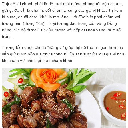
Thịt dê tái chanh phải là dê tươi thái mỏng nhúng tái trộn chanh,
gừng, ớt, sả, lá chanh, cốt chanh…cùng các gia vị khác, ăn kèm
lá sung, chuối chát, khế, lá mơ lông…và đặc biệt phải chấm với
tương bần (Hưng Yên) – loại tương đặc trưng của vùng Đồng
bằng Bắc bộ được ủ từ đậu tương với nếp cái hoa vàng và muối
trắng.
Tương bần được cho là “nâng vị” giúp thịt dê thơm ngon hơn mà
vẫn giữ được hồn vía chứ không bị lấn át bởi nhiều loại gia vị như
khi chấm với các loại thức chấm khác.