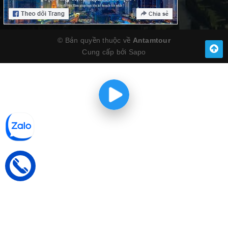
© Bản quyền thuộc về
Antamtour
Cung cấp bởi
Sapo