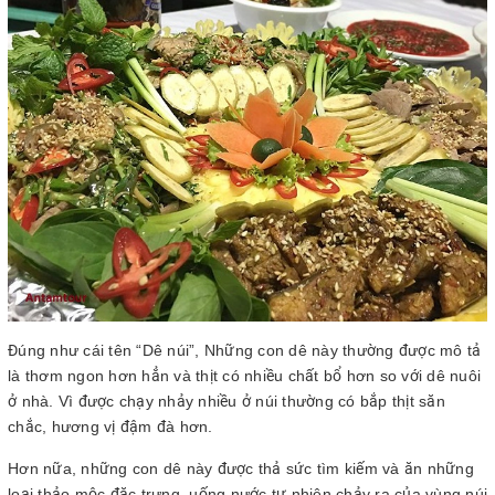
Đúng như cái tên “Dê núi”, Những con dê này thường được mô tả
là thơm ngon hơn hẳn và thịt có nhiều chất bổ hơn so với dê nuôi
ở nhà. Vì được chạy nhảy nhiều ở núi thường có bắp thịt săn
chắc, hương vị đậm đà hơn.
Hơn nữa, những con dê này được thả sức tìm kiếm và ăn những
loại thảo mộc đặc trưng, uống nước tự nhiên chảy ra của vùng núi