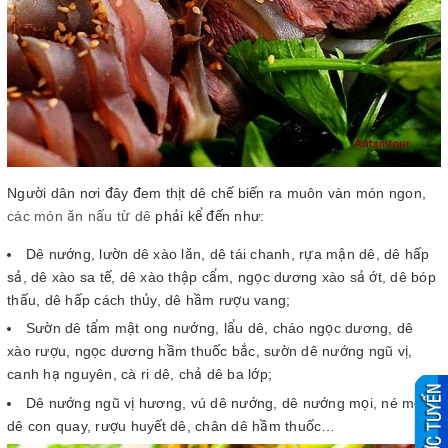
Người dân nơi đây đem thịt dê chế biến ra muôn vàn món ngon,
các món ăn nấu từ dê
phải kể đến như:
Dê nướng, lườn dê xào lăn, dê tái chanh, rựa mận dê, dê hấp
sả, dê xào sa tế, dê xào thập cẩm, ngọc dương xào sả ớt, dê bóp
thấu, dê hấp cách thủy, dê hầm rượu vang;
Sườn dê tẩm mật ong nướng, lẩu dê, cháo ngọc dương, dê
xào rượu, ngọc dương hầm thuốc bắc, sườn dê nướng ngũ vị,
canh hạ nguyên, cà ri dê, chả dê ba lớp;
Dê nướng ngũ vị hương, vú dê nướng, dê nướng mọi, né mọi,
dê con quay, rượu huyết dê, chân dê hầm thuốc…