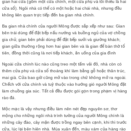
gian hai cửa (gồm một cửa chính, một cửa phụ và tối thiểu là hai
cửa sổ). Ngôi nhà có thể có một hoặc hai chái nhà, nhưng đều
không liên quan trực tiếp đến ba gian nhà chính.
Ba gian nhà chính của người Mông được sắp xếp như sau: Gian
bên trái dùng để đặt bếp nấu nướng và buồng ngủ của vợ chồng
gia chủ; gian bên phải dùng để đặt bếp sưởi và giường khách;
gian giữa thường rộng hơn hai gian bên và là gian để bàn thờ tổ
tiên, đồng thời cũng là nơi tiếp khách, ăn uống của gia đình
Ngoài cửa chính lúc nào cũng treo một tấm vải đỏ, nhà còn có
thêm cửa phụ và cửa sổ thoáng khí làm bằng gỗ hoặc thân trúc,
mai già. Cửa bao giờ cũng mở vào trong chứ không mở ra ngoài.
Chếch với cửa chính và tuỳ thuộc vào hướng gió người Mông đặt
làm chuồng gia súc. Tất cả đều được gói gọn trong phạm vị hàng
rào đá.
Mộc mạc là vậy nhưng điều làm nên nét đẹp nguyên sơ, thơ
mộng cho những ngôi nhà trình tường của người Mông chính là
những cây đào, cây mận được trồng ngay bên cạnh, khi thì trước
cửa, lúc lại bên hiên nhà. Mùa xuân đến, màu xám của hàng rào