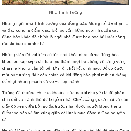
Nhà Trình Tường
Những ngôi
nhà trình tường của đồng bào Mông
rất dễ nhận ra
và đây cũng là điểm khác biệt so với những ngôi nhà của các
đồng bào khác đó chính là ngôi nhà được bao bọc bởi một hàng
rào đá bao quanh nhà.
Những viên đá với kích cỡ lớn nhỏ khác nhau được đồng bào
khéo léo sắp xếp với nhau tạo thành một bức từng vô cùng vững
chãi mà không cần tới bất kỳ một chất kết dính nào. Để có được
một bức tường đá hoàn chỉnh có khi đồng bào phải mất cả tháng
để nhặt những mảnh đá vỡ về xếp thành.
Tường đá thường chỉ cao khoảng nửa người chủ yếu là để phân
chia đất và tránh thú dữ lại gần nhà. Chiếc cổng gỗ có mái và dán
giấy đỏ xen giữa bờ rào đá trước nhà, được người Mông trang
điểm tạo nên vẻ ấm cúng giữa cái lạnh mùa đông ở Cao nguyên
đá.
Người Mông rất chú trọng việc chọn đất làm nhà,khi đã chọn được