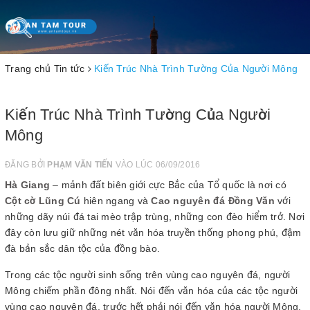
Toggle
navigation
Trang chủ
Tin tức
Kiến Trúc Nhà Trình Tường Của Người Mông
Kiến Trúc Nhà Trình Tường Của Người
Mông
ĐĂNG BỞI
PHẠM VĂN TIẾN
VÀO LÚC 06/09/2016
Hà Giang
– mảnh đất biên giới cực Bắc của Tổ quốc là nơi có
Cột cờ Lũng Cú
hiên ngang và
Cao nguyên đá Đồng Văn
với
những dãy núi đá tai mèo trập trùng, những con đèo hiểm trở. Nơi
đây còn lưu giữ những nét văn hóa truyền thống phong phú, đậm
đà bản sắc dân tộc của đồng bào.
Trong các tộc người sinh sống trên vùng cao nguyên đá, người
Mông chiếm phần đông nhất. Nói đến văn hóa của các tộc người
vùng cao nguyên đá, trước hết phải nói đến văn hóa người Mông.