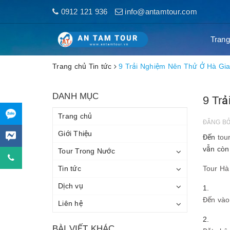
0912 121 936
info@antamtour.com
Trang
Trang chủ
Tin tức
9 Trải Nghiệm Nên Thử Ở Hà Gi
DANH MỤC
9 Tr
Trang chủ
ĐĂNG B
Giới Thiệu
Đến
tou
vẫn còn
Tour Trong Nước
Tin tức
Tour Hà
Dịch vụ
Đến và
Liên hệ
BÀI VIẾT KHÁC