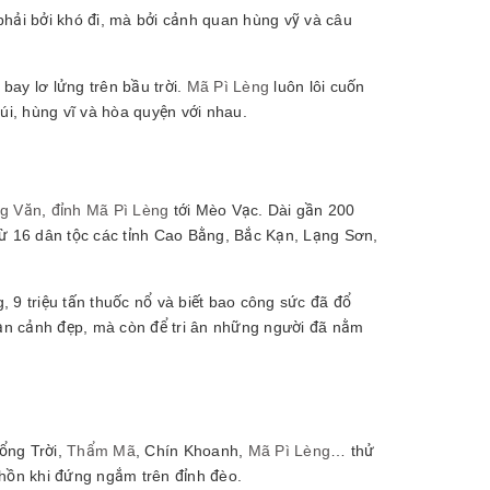
ải bởi khó đi, mà bởi cảnh quan hùng vỹ và câu
bay lơ lửng trên bầu trời.
Mã Pì Lèng
luôn lôi cuốn
úi, hùng vĩ và hòa quyện với nhau.
ng Văn
,
đỉnh Mã Pì Lèng
tới Mèo Vạc. Dài gần 200
từ 16 dân tộc các tỉnh Cao Bằng, Bắc Kạn, Lạng Sơn,
 9 triệu tấn thuốc nổ và biết bao công sức đã đổ
ạn cảnh đẹp, mà còn để tri ân những người đã nằm
ổng Trời,
Thẩm Mã
, Chín Khoanh,
Mã Pì Lèng
… thử
 hồn khi đứng ngắm trên đỉnh đèo.