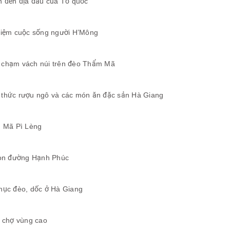
n đến địa đầu của Tổ quốc
hiệm cuộc sống người H’Mông
chạm vách núi trên đèo Thẩm Mã
thức rượu ngô và các món ăn đặc sản Hà Giang
n Mã Pì Lèng
con đường Hạnh Phúc
hục đèo, dốc ở Hà Giang
n chợ vùng cao