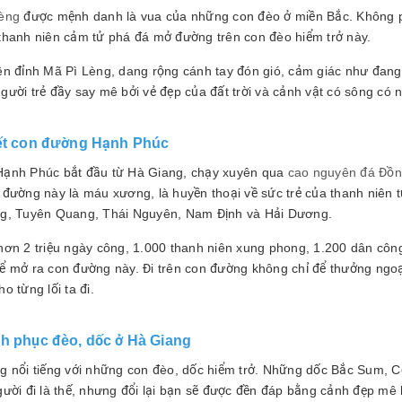
èng
được mệnh danh là vua của những con đèo ở miền Bắc. Không ph
thanh niên cảm tử phá đá mở đường trên con đèo hiểm trở này.
ên đỉnh Mã Pì Lèng, dang rộng cánh tay đón gió, cảm giác như đang 
ười trẻ đầy say mê bởi vẻ đẹp của đất trời và cảnh vật có sông có n
hết con đường Hạnh Phúc
ạnh Phúc bắt đầu từ Hà Giang, chạy xuyên qua
cao nguyên đá Đồ
 đường này là máu xương, là huyền thoại về sức trẻ của thanh niên 
g, Tuyên Quang, Thái Nguyên, Nam Định và Hải Dương.
hơn 2 triệu ngày công, 1.000 thanh niên xung phong, 1.200 dân công,
ể mở ra con đường này. Đi trên con đường không chỉ để thưởng ngo
o từng lối ta đi.
nh phục đèo, dốc ở Hà Giang
g nổi tiếng với những con đèo, dốc hiểm trở. Những dốc Bắc Sum, C
gười đi là thế, nhưng đổi lại bạn sẽ được đền đáp bằng cảnh đẹp mê