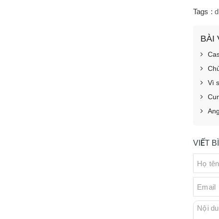
Tags :
d
BÀI
Cas
Chù
Vì 
Cun
Ang
VIẾT 