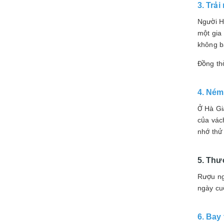
3. Trả
Người H
một gia
không b
Đồng th
4. Ném
Ở Hà Gi
của vác
nhớ thử
5. Thư
Rượu ng
ngày cuố
6. Bay