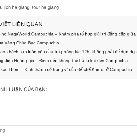
u lich ha giang
,
tour ha giang
 VIẾT LIÊN QUAN
ino NagaWorld Campuchia – Khám phá tổ hợp giải trí đẳng cấp giữ
a Vàng Chùa Bạc Campuchia
sao khách sạn luôn yêu cầu trả phòng lúc 12h, không phải để dọn dẹp
g điện Hoàng gia – Điểm đến không thể bỏ lỡ khi đến Campuchia
kor Thom – Kinh thành cổ hùng vĩ của Đế chế Khmer ở Campuchia
BÌNH LUẬN CỦA BẠN: