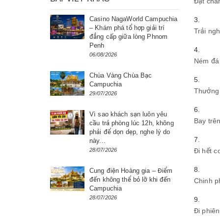
Đặt châ
Casino NagaWorld Campuchia
– Khám phá tổ hợp giải trí
Trải ng
đẳng cấp giữa lòng Phnom
Penh
06/08/2026
Ném đá 
Chùa Vàng Chùa Bạc
Campuchia
Thưởng 
29/07/2026
Vì sao khách sạn luôn yêu
Bay trê
cầu trả phòng lúc 12h, không
phải để dọn dẹp, nghe lý do
này...
28/07/2026
Đi hết 
Cung điện Hoàng gia – Điểm
đến không thể bỏ lỡ khi đến
Chinh p
Campuchia
28/07/2026
Đi phiê