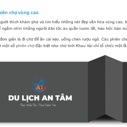
phiên chợ vùng cao
người thích khám phá và tìm hiểu những nét đẹp văn hóa vùng cao, 
ể ngắm nhìn những người dân tộc áo quần tươm tất, háo hức bán m
 đơn giản là đi chợ để ăn cái kẹo, uống chén rượu ngô. Các phiên c
rừ một số
phiên chợ
đặc biệt như chợ tình Khau Vai chỉ tổ chức một l