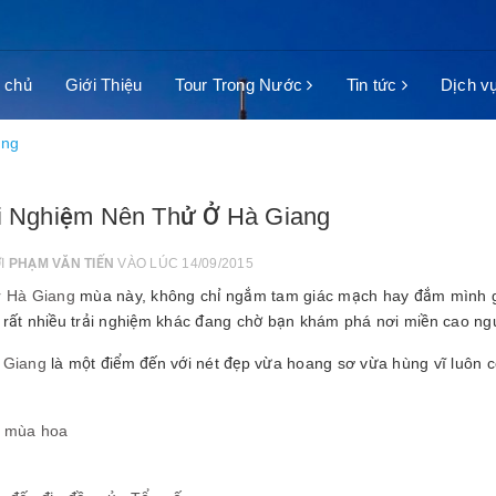
 chủ
Giới Thiệu
Tour Trong Nước
Tin tức
Dịch v
ang
ải Nghiệm Nên Thử Ở Hà Giang
ỞI
PHẠM VĂN TIẾN
VÀO LÚC 14/09/2015
r Hà Giang
mùa này, không chỉ ngắm tam giác mạch hay đắm mình g
 rất nhiều trải nghiệm khác đang chờ bạn khám phá nơi miền cao ng
 Giang
là một điểm đến với nét đẹp vừa hoang sơ vừa hùng vĩ luôn có
o mùa hoa