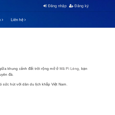
Đăng nhập
Đăng ký
ụ
Liên hệ
iữa khung cảnh đất trời rộng mở ở
Mã Pì Lèng
, bạn
uyên đá.
 sức hút với dân du lịch khắp Việt Nam.