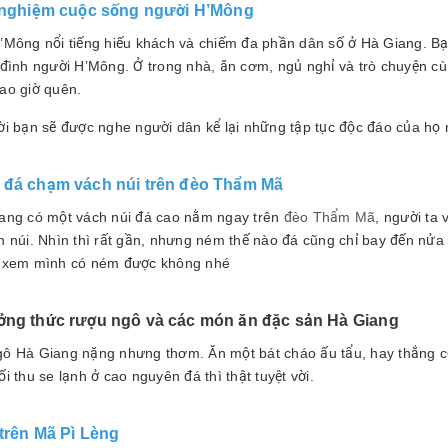
i nghiệm cuộc sống người H’Mông
’Mông nổi tiếng hiếu khách và chiếm đa phần dân số ở Hà Giang. Bạn
 đình người H’Mông. Ở trong nhà, ăn cơm, ngủ nghỉ và trò chuyện c
ao giờ quên.
ời bạn sẽ được nghe người dân kể lại những tập tục độc đáo của họ
 đá chạm vách núi trên đèo Thẩm Mã
ang có một vách núi đá cao nằm ngay trên
đèo Thẩm Mã
, người ta
h núi. Nhìn thì rất gần, nhưng ném thế nào đá cũng chỉ bay đến nửa 
 xem mình có ném được không nhé
ởng thức rượu ngô và các món ăn đặc sản Hà Giang
ô Hà Giang nặng nhưng thơm. Ăn một bát cháo ấu tẩu, hay thắng 
i thu se lạnh ở cao nguyên đá thì thật tuyệt vời.
 trên Mã Pì Lèng