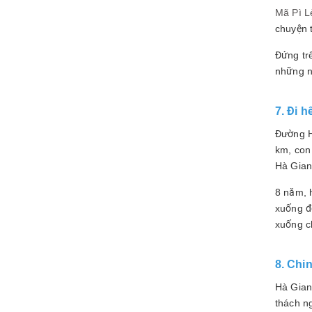
Mã Pì L
chuyện 
Đứng tr
những ng
7. Đi 
Đường H
km, con
Hà Gian
8 năm, 
xuống đ
xuống ch
8. Chi
Hà Gian
thách n