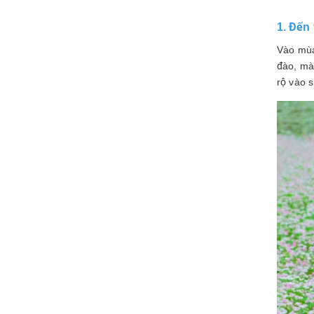
1. Đến
Vào mùa
đào, mà
rộ vào 