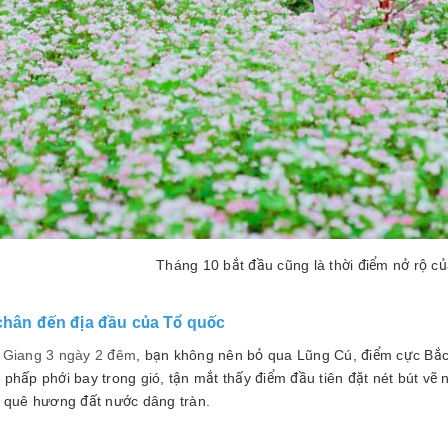
Tháng 10 bắt đầu cũng là thời điểm nở rộ c
 chân đến địa đầu của Tổ quốc
 Giang 3 ngày 2 đêm
, bạn không nên bỏ qua Lũng Cú, điểm cực Bắ
phấp phới bay trong gió, tận mắt thấy điểm đầu tiên đặt nét bút vẽ 
u quê hương đất nước dâng tràn.