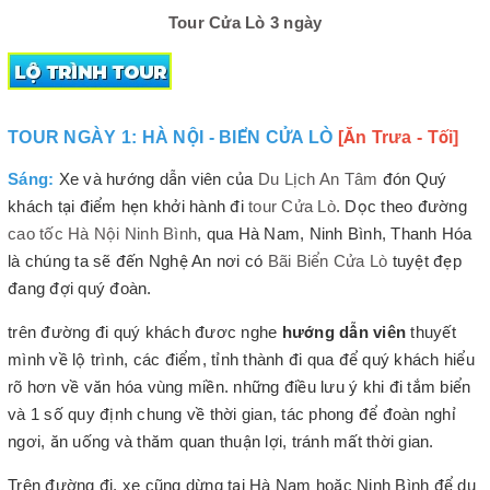
Tour Cửa Lò 3 ngày
TOUR NGÀY 1: HÀ NỘI - BIỂN CỬA LÒ
[Ăn Trưa - Tối]
Sáng:
Xe và hướng dẫn viên của
Du Lịch An Tâm
đón Quý
khách tại điểm hẹn khởi hành đi
tour Cửa Lò
. Dọc theo đường
cao tốc Hà Nội Ninh Bình
, qua Hà Nam, Ninh Bình, Thanh Hóa
là chúng ta sẽ đến Nghệ An nơi có
Bãi Biển Cửa Lò
tuyệt đẹp
đang đợi quý đoàn.
trên đường đi quý khách đươc nghe
hướng dẫn viên
thuyết
mình về lộ trình, các điểm, tỉnh thành đi qua để quý khách hiểu
rõ hơn về văn hóa vùng miền. những điều lưu ý khi đi tắm biển
và 1 số quy định chung về thời gian, tác phong để đoàn nghỉ
ngơi, ăn uống và thăm quan thuận lợi, tránh mất thời gian.
Trên đường đi, xe cũng dừng tại Hà Nam hoặc Ninh Bình để du