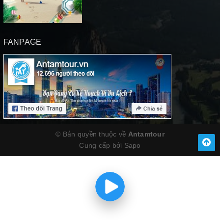
FANPAGE
© Bản quyền thuộc về
Antamtour
Cung cấp bởi
Sapo