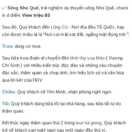
✅
Sông Nho Quế
, trải nghiệm du thuyển sông Nho Quế, check
in ở điểm
View triệu đô
Sau đó, Quý khách đến
Lũng Cú
- Nơi địa đầu Tổ Quốc, hay
còn được miêu tả là “Nơi cúi mặt sát đất, ngẩng mặt đụng trời ”.
Trưa
:
dùng cơ trưa
Sau bữa trưa đoàn di chuyển đến
dinh thự vua Mèo
( Vương
Chí Sình ) với nhiều kiến trúc độc đáo và những câu chuyện
đặc sắc, thăm quan và chup ảnh, tìm hiểu lịch sử và văn hóa
qua lời kêr của HDV
Chiều:
Quý khách về Yên Minh, nhận phòng nghỉ ngơi.
Tối:
Quý khách dùng bữa tối tại nhà hàng, sau bữa tối tự do
thăm quan.
Kết thúc ngày thăm quan thứ 2 trong
tour hà giang
, Quý khách
trở về khách sạn nghỉ ngơi sau một ngày đầy thú vị.