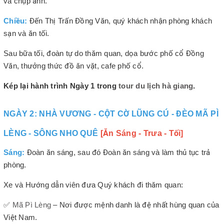
và chụp ảnh.
Chiều:
Đến Thị Trấn Đồng Văn, quý khách nhận phòng khách
sạn và ăn tối.
Sau bữa tối, đoàn tự do thăm quan, dọa bước phố cổ Đồng
Văn, thưởng thức đồ ăn vặt, cafe phố cổ.
Kép lại hành trình Ngày 1 trong
tour du lịch hà giang
.
NGÀY 2: NHÀ VƯƠNG - CỘT CỜ LŨNG CÚ - ĐÈO MÃ PÌ
LÈNG - SÔNG NHO QUÊ
[Ăn Sáng - Trưa - Tối]
Sáng:
Đoàn ăn sáng, sau đó Đoàn ăn sáng và làm thủ tục trả
phòng.
Xe và Hướng dẫn viên đưa Quý khách đi thăm quan:
✅
Mã Pì Lèng
– Nơi được mệnh danh là đệ nhất hùng quan của
Việt Nam.