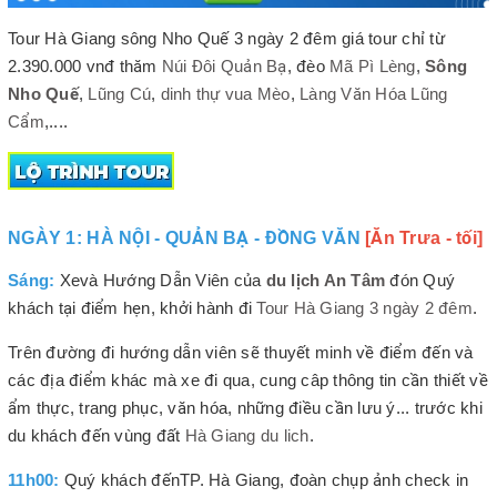
Tour Hà Giang sông Nho Quế 3 ngày 2 đêm giá tour chỉ từ
2.390.000 vnđ thăm
Núi Đôi Quản Bạ
, đèo
Mã Pì Lèng
,
Sông
Nho Quế
,
Lũng Cú
,
dinh thự vua Mèo
,
Làng Văn Hóa Lũng
Cẩm
,....
NGÀY 1: HÀ NỘI - QUẢN BẠ - ĐỒNG VĂN
[Ăn Trưa - tối]
Sáng:
Xevà Hướng Dẫn Viên của
du lịch An Tâm
đón Quý
khách tại điểm hẹn, khởi hành đi
Tour Hà Giang 3 ngày 2 đêm
.
Trên đường đi hướng dẫn viên sẽ thuyết minh về điểm đến và
các địa điểm khác mà xe đi qua, cung câp thông tin cần thiết về
ẩm thực, trang phục, văn hóa, những điều cần lưu ý... trước khi
du khách đến vùng đất
Hà Giang du lich
.
11h00:
Quý khách đếnTP. Hà Giang, đoàn chụp ảnh check in