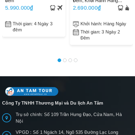
đêm
Đêm, Khởi Hành Hàng
Ngày
5.990.000₫
2.690.000₫
Thời gian: 4 Ngày 3
Khởi hành: Hàng Ngày
đêm
Thời gian: 3 Ngày 2
Đêm
Công Ty TNHH Thương Mại và Du lịch An Tâm
Trụ sở chính: Số 109 Trần Hưng Đạo, Cửa Nam, Hà
Nội
VPGD : Số 1 Ngách 14, Ngõ 535 Đường Lạc Long